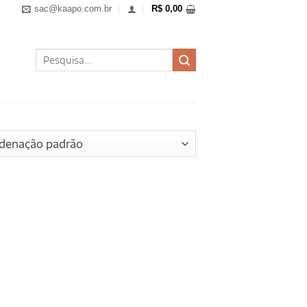
sac@kaapo.com.br
R$
0,00
Pesquisar
por: