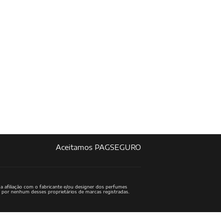
Aceitamos PAGSEGURO
a afiliação com o fabricante e/ou designer dos perfumes
o por nenhum desses proprietários de marcas registradas.