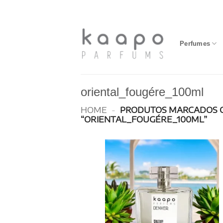
Skip
to
content
Perfumes
oriental_fougére_100ml
HOME
-
PRODUTOS MARCADOS 
“ORIENTAL_FOUGÉRE_100ML”