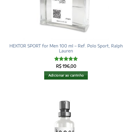
HEKTOR SPORT for Men 100 ml – Ref. Polo Sport, Ralph
Lauren
Avaliação
5
R$
196,00
de 5
Adicionar ao carrinho