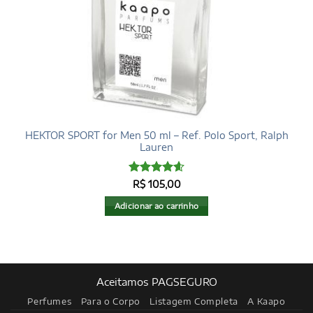
HEKTOR SPORT for Men 50 ml – Ref. Polo Sport, Ralph
Lauren
Avaliação
R$
105,00
4.6
de 5
Adicionar ao carrinho
Aceitamos PAGSEGURO
Perfumes
Para o Corpo
Listagem Completa
A Kaapo