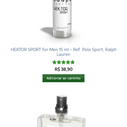
HEKTOR SPORT for Men 15 ml – Ref. Polo Sport, Ralph
Lauren
Avaliação
5
R$
38,90
de 5
Adicionar ao carrinho