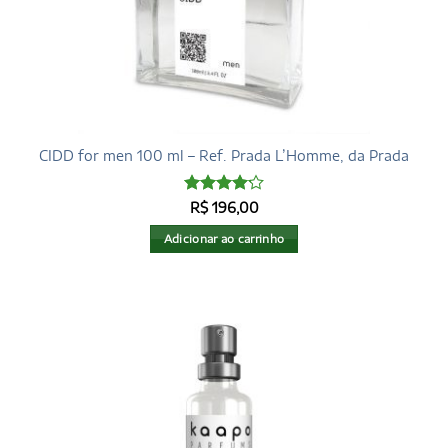
CIDD for men 100 ml – Ref. Prada L’Homme, da Prada
Avaliação
R$
196,00
4.17
de 5
Adicionar ao carrinho