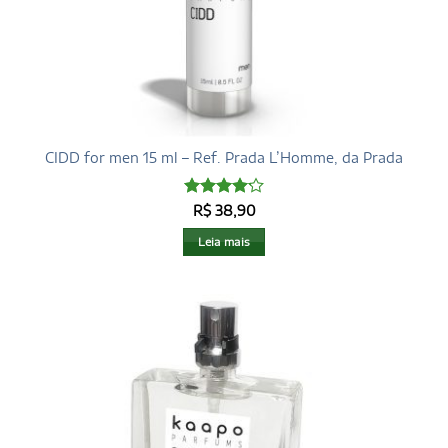
CIDD for men 15 ml – Ref. Prada L’Homme, da Prada
Avaliação
R$
38,90
4.17
de 5
Leia mais