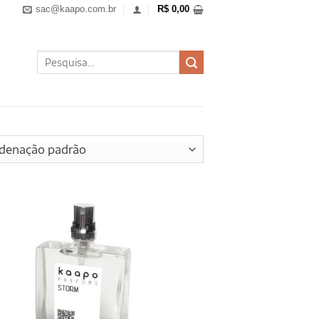
sac@kaapo.com.br
R$
0,00
Pesquisar
por: