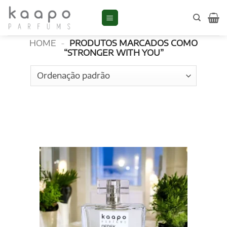
Skip
to
Stronger With You
content
HOME
-
PRODUTOS MARCADOS COMO
“STRONGER WITH YOU”