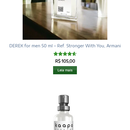
DEREK for men 50 ml – Ref. Stronger With You, Armani
Avaliação
R$
105,00
4.6
de 5
Leia mais