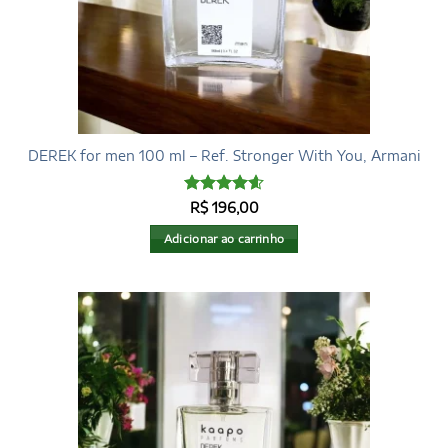
DEREK for men 100 ml – Ref. Stronger With You, Armani
Avaliação
R$
196,00
4.6
de 5
Adicionar ao carrinho