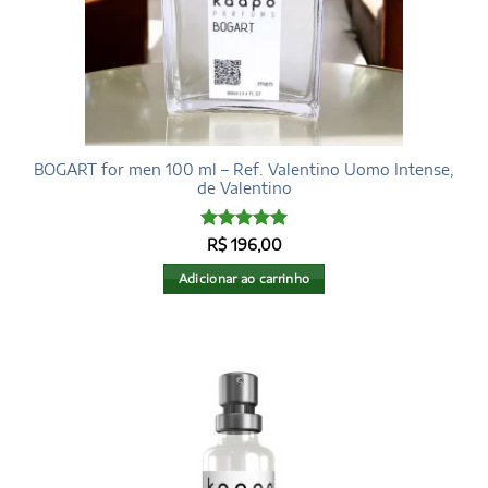
BOGART for men 100 ml – Ref. Valentino Uomo Intense,
de Valentino
Avaliação
5
R$
196,00
de 5
Adicionar ao carrinho