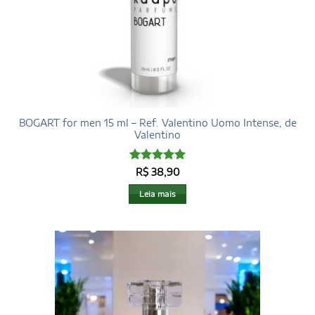
BOGART for men 15 ml – Ref. Valentino Uomo Intense, de
Valentino
Avaliação
5
R$
38,90
de 5
Leia mais