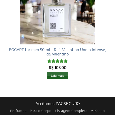
BOGART for men 50 ml – Ref. Valentino Uomo Intense,
de Valentino
Avaliação
5
R$
105,00
de 5
Leia mais
Aceitamos PAGSEGURO
Perfumes
Para o Corpo
Listagem Completa
A Kaapo