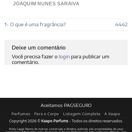
JOAQUIM NUNES SARAIVA
1- O que é uma fragrância?
4442
Deixe um comentário
Você precisa fazer o
login
para publicar um
comentário.
Aceitamos PAGSEGURO
Perfumes
Para o Corpo
Listagem Completa
A Kaapo
Copyright 2026 ©
Kaapo Parfums
- Todos os direitos reservados.
Aviso Legal: Nome de marcas comerciais e direitos autorais são propriedades de seus
respectivos fabricantes e/ou designers. A Kaapo Parfums não tem nenhuma afiliação com