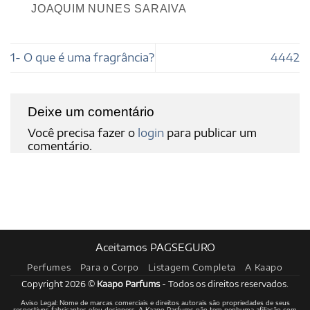
JOAQUIM NUNES SARAIVA
1- O que é uma fragrância?
4442
Deixe um comentário
Você precisa fazer o
login
para publicar um
comentário.
Aceitamos PAGSEGURO
Perfumes
Para o Corpo
Listagem Completa
A Kaapo
Copyright 2026 ©
Kaapo Parfums
- Todos os direitos reservados.
Aviso Legal: Nome de marcas comerciais e direitos autorais são propriedades de seus
respectivos fabricantes e/ou designers. A Kaapo Parfums não tem nenhuma afiliação com