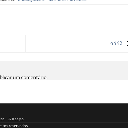
4442
blicar um comentário.
eta
A Kaapo
eitos reservados.