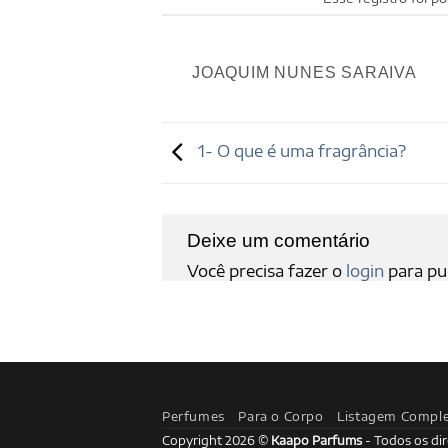
JOAQUIM NUNES SARAIVA
1- O que é uma fragrância?
Deixe um comentário
Você precisa fazer o
login
para pu
Perfumes
Para o Corpo
Listagem Compl
Copyright 2026 ©
Kaapo Parfums
- Todos os dir