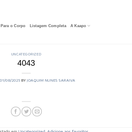
Para o Corpo
Listagem Completa
A Kaapo
UNCATEGORIZED
4043
01/08/2025
BY
JOAQUIM NUNES SARAIVA
postado em
Uncategorized
.
Adicione aos favoritos
.