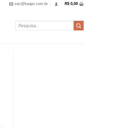
sac@kaapo.com.br
R$
0,00
Pesquisar
por: