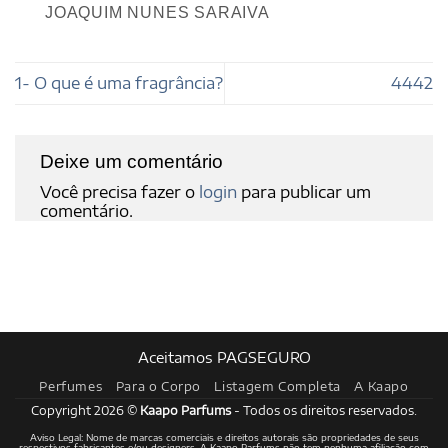
JOAQUIM NUNES SARAIVA
1- O que é uma fragrância?
4442
Deixe um comentário
Você precisa fazer o
login
para publicar um
comentário.
Aceitamos PAGSEGURO
Perfumes
Para o Corpo
Listagem Completa
A Kaapo
Copyright 2026 ©
Kaapo Parfums
- Todos os direitos reservados.
Aviso Legal: Nome de marcas comerciais e direitos autorais são propriedades de seus
respectivos fabricantes e/ou designers. A Kaapo Parfums não tem nenhuma afiliação com