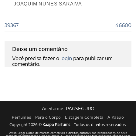
JOAQUIM NUNES SARAIVA
39367
46600
Deixe um comentário
Você precisa fazer o
login
para publicar um
comentário.
Aceitamos PAGSEGURO
Perfumes
Para o Corpo
Listagem Completa
A Kaapo
Copyright 2026 ©
Kaapo Parfums
- Todos os direitos reservados.
Aviso Legal: Nome de marcas comerciais e direitos autorais são propriedades de seus
respectivos fabricantes e/ou designers. A Kaapo Parfums não tem nenhuma afiliação com