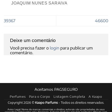
JOAQUIM NUNES SARAIVA
39367
46600
Deixe um comentário
Você precisa fazer o
login
para publicar um
comentário.
Aceitamos PAGSEGURO
Perfumes
Para o Corpo
Listagem Completa
A Kaapo
Copyright 2026 ©
Kaapo Parfums
- Todos os direitos reservados.
Aviso Legal: Nome de marcas comerciais e direitos autorais são propriedades de seus
respectivos fabricantes e/ou designers. A Kaapo Parfums não tem nenhuma afiliação com