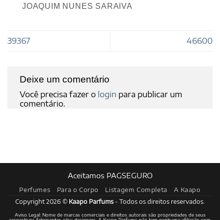
JOAQUIM NUNES SARAIVA
39367
46600
Deixe um comentário
Você precisa fazer o
login
para publicar um
comentário.
Aceitamos PAGSEGURO
Perfumes
Para o Corpo
Listagem Completa
A Kaapo
Copyright 2026 ©
Kaapo Parfums
- Todos os direitos reservados.
Aviso Legal: Nome de marcas comerciais e direitos autorais são propriedades de seus
respectivos fabricantes e/ou designers. A Kaapo Parfums não tem nenhuma afiliação com