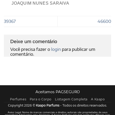
JOAQUIM NUNES SARAIVA
39367
46600
Deixe um comentário
Você precisa fazer o
login
para publicar um
comentário.
Aceitamos PAGSEGURO
Perfumes
Para o Corpo
Listagem Completa
A Kaapo
Copyright 2026 ©
Kaapo Parfums
- Todos os direitos reservados.
Aviso Legal: Nome de marcas comerciais e direitos autorais são propriedades de seus
respectivos fabricantes e/ou designers. A Kaapo Parfums não tem nenhuma afiliação com