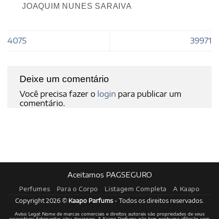
JOAQUIM NUNES SARAIVA
4075
39971
Deixe um comentário
Você precisa fazer o
login
para publicar um
comentário.
Aceitamos PAGSEGURO
Perfumes
Para o Corpo
Listagem Completa
A Kaapo
Copyright 2026 ©
Kaapo Parfums
- Todos os direitos reservados.
Aviso Legal: Nome de marcas comerciais e direitos autorais são propriedades de seus
respectivos fabricantes e/ou designers. A Kaapo Parfums não tem nenhuma afiliação com