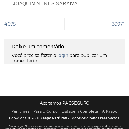
JOAQUIM NUNES SARAIVA
4075
39971
Deixe um comentário
Você precisa fazer o
login
para publicar um
comentário.
Aceitamos PAGSEGURO
Perfumes
Para o Corpo
Listagem Completa
A Kaapo
Copyright 2026 ©
Kaapo Parfums
- Todos os direitos reservados.
Aviso Legal: Nome de marcas comerciais e direitos autorais são propriedades de seus
respectivos fabricantes e/ou designers. A Kaapo Parfums não tem nenhuma afiliação com