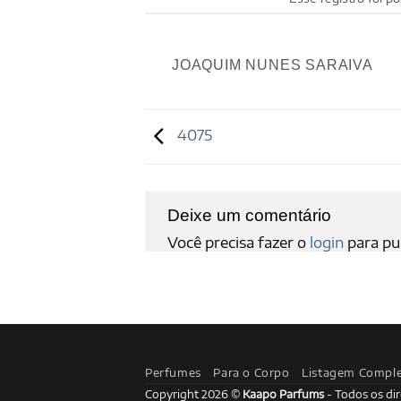
JOAQUIM NUNES SARAIVA
4075
Deixe um comentário
Você precisa fazer o
login
para pu
Perfumes
Para o Corpo
Listagem Compl
Copyright 2026 ©
Kaapo Parfums
- Todos os dir