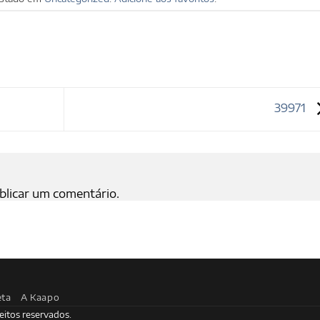
39971
blicar um comentário.
eta
A Kaapo
eitos reservados.