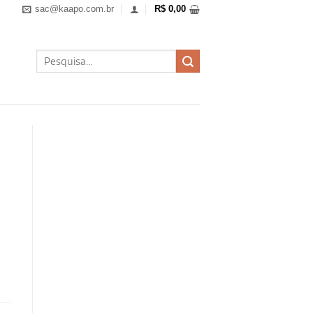
sac@kaapo.com.br
R$
0,00
Pesquisar
por: