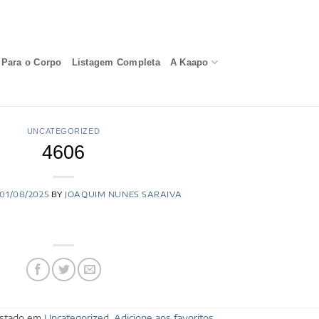
Para o Corpo
Listagem Completa
A Kaapo
UNCATEGORIZED
4606
01/08/2025
BY
JOAQUIM NUNES SARAIVA
postado em
Uncategorized
.
Adicione aos favoritos
.