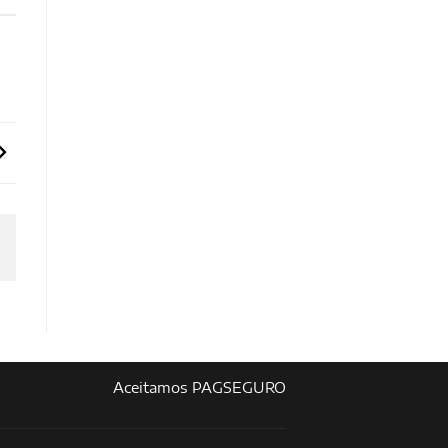
Aceitamos PAGSEGURO