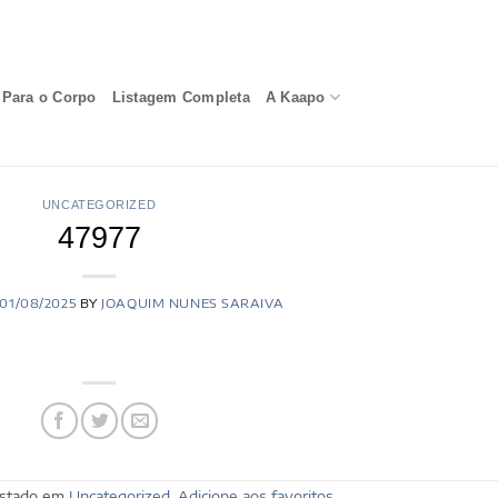
Para o Corpo
Listagem Completa
A Kaapo
UNCATEGORIZED
47977
01/08/2025
BY
JOAQUIM NUNES SARAIVA
postado em
Uncategorized
.
Adicione aos favoritos
.