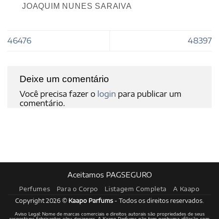
JOAQUIM NUNES SARAIVA
46476
48397
Deixe um comentário
Você precisa fazer o
login
para publicar um
comentário.
Aceitamos PAGSEGURO
Perfumes
Para o Corpo
Listagem Completa
A Kaapo
Copyright 2026 ©
Kaapo Parfums
- Todos os direitos reservados.
Aviso Legal: Nome de marcas comerciais e direitos autorais são propriedades de seus
respectivos fabricantes e/ou designers. A Kaapo Parfums não tem nenhuma afiliação com