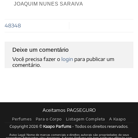
JOAQUIM NUNES SARAIVA
48348
Deixe um comentário
Você precisa fazer o
login
para publicar um
comentário.
Aceitamos PAGSEGURO
Perfumes
Para o Corpo
Listagem Completa
A Kaapo
Copyright 2026 ©
Kaapo Parfums
- Todos os direitos reservados.
Aviso Legal: Nome de marcas comerciais e direitos autorais são propriedades de seus
respectivos fabricantes e/ou designers. A Kaapo Parfums não tem nenhuma afiliação com