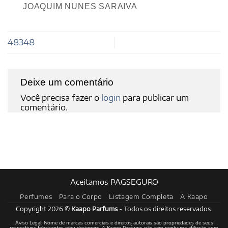
JOAQUIM NUNES SARAIVA
48348
Deixe um comentário
Você precisa fazer o
login
para publicar um
comentário.
Aceitamos PAGSEGURO
Perfumes
Para o Corpo
Listagem Completa
A Kaapo
Copyright 2026 ©
Kaapo Parfums
- Todos os direitos reservados.
Aviso Legal: Nome de marcas comerciais e direitos autorais são propriedades de seus
respectivos fabricantes e/ou designers. A Kaapo Parfums não tem nenhuma afiliação com