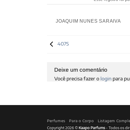
JOAQUIM NUNES SARAIVA
4075
Deixe um comentário
Você precisa fazer o
login
para pu
Perfumes
Para o Corpo
Listagem Compl
Copyright 2026 ©
Kaapo Parfums
- Todos os dir