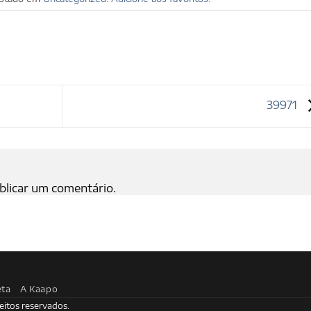
39971
blicar um comentário.
eta
A Kaapo
eitos reservados.