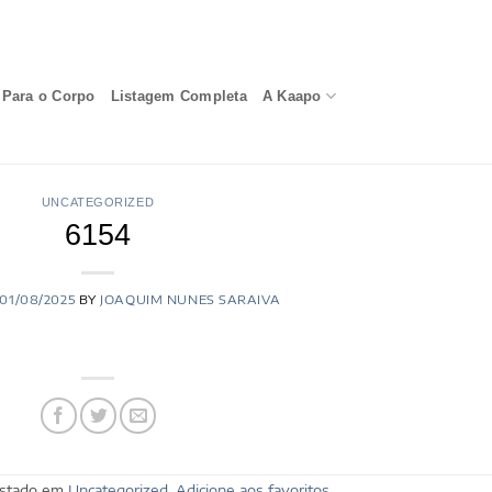
Para o Corpo
Listagem Completa
A Kaapo
UNCATEGORIZED
6154
01/08/2025
BY
JOAQUIM NUNES SARAIVA
postado em
Uncategorized
.
Adicione aos favoritos
.