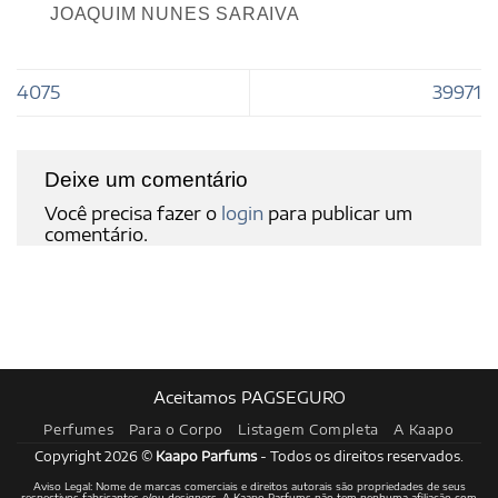
JOAQUIM NUNES SARAIVA
4075
39971
Deixe um comentário
Você precisa fazer o
login
para publicar um
comentário.
Aceitamos PAGSEGURO
Perfumes
Para o Corpo
Listagem Completa
A Kaapo
Copyright 2026 ©
Kaapo Parfums
- Todos os direitos reservados.
Aviso Legal: Nome de marcas comerciais e direitos autorais são propriedades de seus
respectivos fabricantes e/ou designers. A Kaapo Parfums não tem nenhuma afiliação com