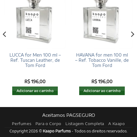
LUCCA for Men 100 ml –
HAVANA for men 100 ml
Ref. Tuscan Leather, de
– Ref. Tobacco Vanille, de
Tom Ford
Tom Ford
R$
196,00
R$
196,00
Adicionar ao carrinho
Adicionar ao carrinho
Aceitamos PAGSEGURO
Perfumes
Para o Corpo
Listagem Completa
A Kaapo
Copyright 2026 ©
Kaapo Parfums
- Todos os direitos reservados.