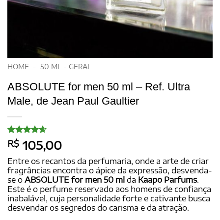
HOME
-
50 ML - GERAL
ABSOLUTE for men 50 ml – Ref. Ultra
Male, de Jean Paul Gaultier
Avaliado
15
R$
105,00
como
4.6
de 5, com
Entre os recantos da perfumaria, onde a arte de criar
baseado
fragrâncias encontra o ápice da expressão, desvenda-
em
se o
ABSOLUTE for men 50 ml
da
Kaapo Parfums
.
avaliações
de clientes
Este é o perfume reservado aos homens de confiança
inabalável, cuja personalidade forte e cativante busca
desvendar os segredos do carisma e da atração.