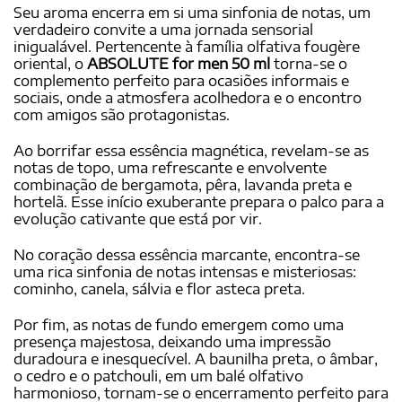
Seu aroma encerra em si uma sinfonia de notas, um
verdadeiro convite a uma jornada sensorial
inigualável. Pertencente à família olfativa fougère
oriental, o
ABSOLUTE for men 50 ml
torna-se o
complemento perfeito para ocasiões informais e
sociais, onde a atmosfera acolhedora e o encontro
com amigos são protagonistas.
Ao borrifar essa essência magnética, revelam-se as
notas de topo, uma refrescante e envolvente
combinação de bergamota, pêra, lavanda preta e
hortelã. Esse início exuberante prepara o palco para a
evolução cativante que está por vir.
No coração dessa essência marcante, encontra-se
uma rica sinfonia de notas intensas e misteriosas:
cominho, canela, sálvia e flor asteca preta.
Por fim, as notas de fundo emergem como uma
presença majestosa, deixando uma impressão
duradoura e inesquecível. A baunilha preta, o âmbar,
o cedro e o patchouli, em um balé olfativo
harmonioso, tornam-se o encerramento perfeito para