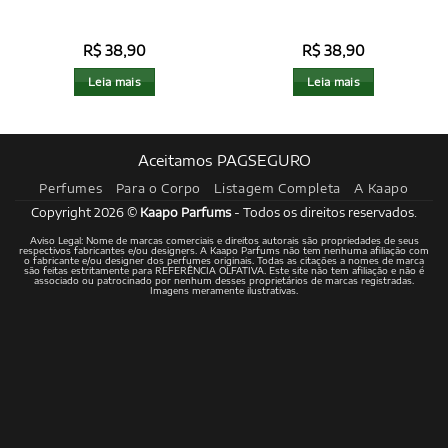
R$
38,90
R$
38,90
Leia mais
Leia mais
Aceitamos PAGSEGURO
Perfumes
Para o Corpo
Listagem Completa
A Kaapo
Copyright 2026 ©
Kaapo Parfums
- Todos os direitos reservados.
Aviso Legal: Nome de marcas comerciais e direitos autorais são propriedades de seus
respectivos fabricantes e/ou designers. A Kaapo Parfums não tem nenhuma afiliação com
o fabricante e/ou designer dos perfumes originais. Todas as citações a nomes de marca
são feitas estritamente para REFERÊNCIA OLFATIVA. Este site não tem afiliação e não é
associado ou patrocinado por nenhum desses proprietários de marcas registradas.
Imagens meramente ilustrativas.