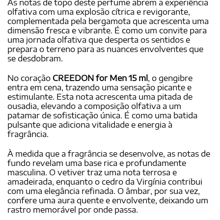
As notas de topo deste perfume abrem a experiência
olfativa com uma explosão cítrica e revigorante,
complementada pela bergamota que acrescenta uma
dimensão fresca e vibrante. É como um convite para
uma jornada olfativa que desperta os sentidos e
prepara o terreno para as nuances envolventes que
se desdobram.
No coração
CREEDON for Men 15 ml
, o gengibre
entra em cena, trazendo uma sensação picante e
estimulante. Esta nota acrescenta uma pitada de
ousadia, elevando a composição olfativa a um
patamar de sofisticação única. É como uma batida
pulsante que adiciona vitalidade e energia à
fragrância.
À medida que a fragrância se desenvolve, as notas de
fundo revelam uma base rica e profundamente
masculina. O vetiver traz uma nota terrosa e
amadeirada, enquanto o cedro da Virgínia contribui
com uma elegância refinada. O âmbar, por sua vez,
confere uma aura quente e envolvente, deixando um
rastro memorável por onde passa.