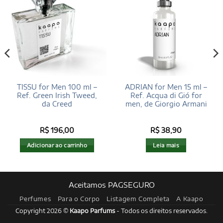
TISSU for Men 100 ml –
ADRIAN for Men 15 ml –
Ref. Green Irish Tweed,
Ref. Acqua di Gió for
da Creed
men, de Giorgio Armani
R$
196,00
R$
38,90
Adicionar ao carrinho
Leia mais
Aceitamos PAGSEGURO
Perfumes
Para o Corpo
Listagem Completa
A Kaapo
Copyright 2026 ©
Kaapo Parfums
- Todos os direitos reservados.