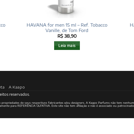
cco
HAVANA for men 15 ml – Ref. Tobacco
H
Vanille, de Tom Ford
R$
38,90
Leia mais
eta
A Kaapo
eitos reservados.
ão propriedades de seus respectivos fabricantes e/ou designers. A Kaapo Parfums não tem nenhum
ritamente para REFERÊNCIA OLFATIVA. Este site não tem afiliação e não é associado ou patrocinad