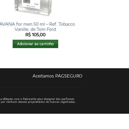
AVANA for men 50 ml – Ref. Tobacco
Vanille, de Tom Ford
R$
105,00
Adicionar ao carrinho
Aceitamos PAGSEGURO
a afiliação com o fabricante e/ou designer dos perfumes
o por nenhum desses proprietários de marcas registradas.