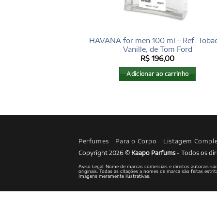
HAVANA for men 100 ml – Ref. Toba
Vanille, de Tom Ford
R$
196,00
Adicionar ao carrinho
Perfumes
Para o Corpo
Listagem Compl
Copyright 2026 ©
Kaapo Parfums
- Todos os dir
Aviso Legal: Nome de marcas comerciais e direitos autorais s
originais. Todas as citações a nomes de marca são feitas est
Imagens meramente ilustrativas.