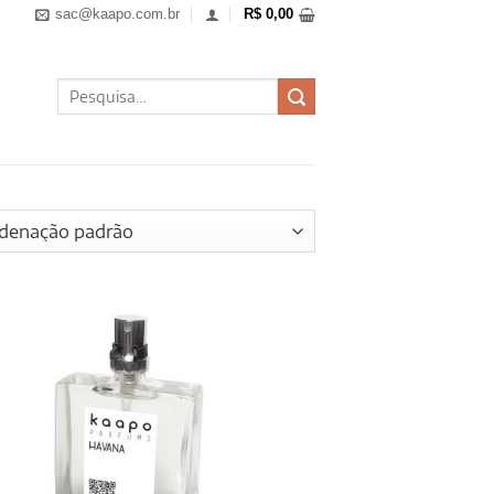
sac@kaapo.com.br
R$
0,00
Pesquisar
por: