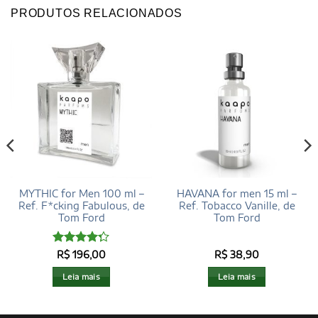
PRODUTOS RELACIONADOS
MYTHIC for Men 100 ml –
HAVANA for men 15 ml –
Ref. F*cking Fabulous, de
Ref. Tobacco Vanille, de
Tom Ford
Tom Ford
Avaliação
R$
196,00
R$
38,90
4.29
de 5
Leia mais
Leia mais