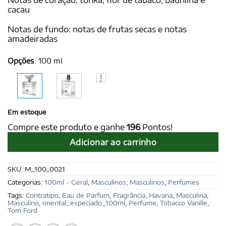
cacau
Notas de fundo: notas de frutas secas e notas
amadeiradas
Opções
:
100 ml
Em estoque
Compre este produto e ganhe
196
Pontos!
Adicionar ao carrinho
SKU:
M_100_0021
Categorias:
100ml - Geral
,
Masculinos
,
Masculinos
,
Perfumes
Tags:
Contratipo
,
Eau de Parfum
,
Fragrância
,
Havana
,
Masculina
,
Masculino
,
oriental_especiado_100ml
,
Perfume
,
Tobacco Vanille
,
Tom Ford