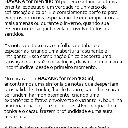
HAVANA for men 100 ml
pertence à família olfativa
oriental especiado, um verdadeiro universo de
sofisticação e calor. É o complemento perfeito para
eventos noturnos, especialmente em temperaturas
mais amenas ou durante o inverno, quando sua
essência intensa ganha vida e envolve todos os
sentidos.
As notas de topo trazem folhas de tabaco e
especiarias, criando uma abertura fascinante e
intrigante. Essa combinação única desperta uma
sensação de mistério e sedução, deixando uma marca
inconfundível desde o primeiro momento.
No coração do
HAVANA for men 100 ml
,
encontramos uma sinfonia de notas que despertam
sensualidade. Tonka, flor de tabaco, baunilha e cacau
se fundem harmoniosamente, criando uma
experiência olfativa envolvente e viciante. A baunilha
adiciona uma doçura sutil e irresistível, enquanto a
tonka e o cacau trazem profundidade e uma aura
misteriosa.
A flor de tabaco confere um toque de elegância