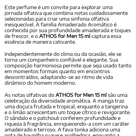
Este perfume é um convite para explorar uma
jornada olfativa que combina notas cuidadosamente
selecionadas para criar uma sinfonia olfativa
inesquecível. A família Amadeirado Aromático é
conhecida por sua profundidade amadeirada e toques
de frescor, e o
ATHOS for Men 15 ml
captura essa
essência de maneira cativante.
Independentemente do clima ou da ocasião, ele se
torna um companheiro confiável e elegante. Sua
composição harmoniosa permite que seja usado tanto
em momentos formais quanto em encontros
descontraídos, adaptando-se ao ritmo de vida
dinâmico do homem moderno.
As notas olfativas do
ATHOS for Men 15 ml
são uma
celebração da diversidade aromática. A manga traz
uma doçura frutada e tropical, enquanto a tangerina
e o limão acrescentam um toque cítrico e revigorante.
O sândalo e o patchouli conferem profundidade e
riqueza à fragrância, enriquecendo-a com um caráter
amadeirado e terroso. A fava tonka adiciona uma
nota de baunilha suave e acolhedora, enquanto a