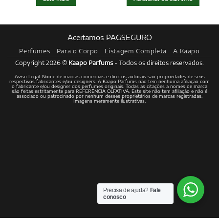
Aceitamos PAGSEGURO
Perfumes
Para o Corpo
Listagem Completa
A Kaapo
Copyright 2026 ©
Kaapo Parfums
- Todos os direitos reservados.
Aviso Legal: Nome de marcas comerciais e direitos autorais são propriedades de seus
respectivos fabricantes e/ou designers. A Kaapo Parfums não tem nenhuma afiliação com
o fabricante e/ou designer dos perfumes originais. Todas as citações a nomes de marca
são feitas estritamente para REFERÊNCIA OLFATIVA. Este site não tem afiliação e não é
associado ou patrocinado por nenhum desses proprietários de marcas registradas.
Imagens meramente ilustrativas.
Precisa de ajuda?
Fale
conosco