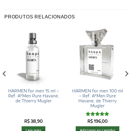
PRODUTOS RELACIONADOS
HARMEN for men 15 ml –
HARMEN for men 100 ml
Ref. A*Men Pure Havane,
– Ref. A*Men Pure
de Thierry Mugler
Havane, de Thierry
Mugler
Avaliação
R$
38,90
R$
196,00
4.95
de 5
Leia mais
Adicionar ao carrinho