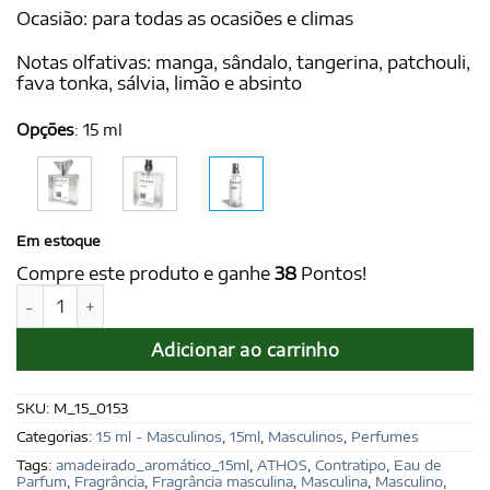
Ocasião: para todas as ocasiões e climas
Notas olfativas: manga, sândalo, tangerina, patchouli,
fava tonka, sálvia, limão e absinto
Opções
:
15 ml
Em estoque
Compre este produto e ganhe
38
Pontos!
ATHOS for Men 15 ml - Ref. Polo Black, de Ralph Lauren quan
Adicionar ao carrinho
SKU:
M_15_0153
Categorias:
15 ml - Masculinos
,
15ml
,
Masculinos
,
Perfumes
Tags:
amadeirado_aromático_15ml
,
ATHOS
,
Contratipo
,
Eau de
Parfum
,
Fragrância
,
Fragrância masculina
,
Masculina
,
Masculino
,