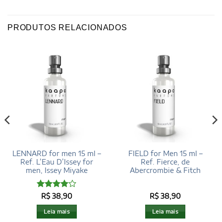
PRODUTOS RELACIONADOS
LENNARD for men 15 ml –
FIELD for Men 15 ml –
Ref. L’Eau D’Issey for
Ref. Fierce, de
men, Issey Miyake
Abercrombie & Fitch
Avaliação
R$
38,90
R$
38,90
4
de 5
Leia mais
Leia mais