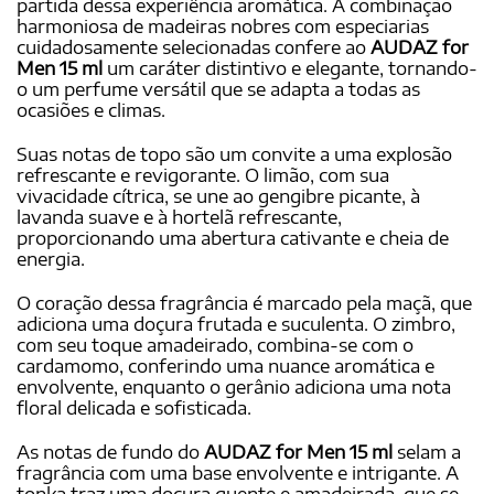
partida dessa experiência aromática. A combinação
harmoniosa de madeiras nobres com especiarias
cuidadosamente selecionadas confere ao
AUDAZ for
Men 15 ml
um caráter distintivo e elegante, tornando-
o um perfume versátil que se adapta a todas as
ocasiões e climas.
Suas notas de topo são um convite a uma explosão
refrescante e revigorante. O limão, com sua
vivacidade cítrica, se une ao gengibre picante, à
lavanda suave e à hortelã refrescante,
proporcionando uma abertura cativante e cheia de
energia.
O coração dessa fragrância é marcado pela maçã, que
adiciona uma doçura frutada e suculenta. O zimbro,
com seu toque amadeirado, combina-se com o
cardamomo, conferindo uma nuance aromática e
envolvente, enquanto o gerânio adiciona uma nota
floral delicada e sofisticada.
As notas de fundo do
AUDAZ for Men 15 ml
selam a
fragrância com uma base envolvente e intrigante. A
tonka traz uma doçura quente e amadeirada, que se