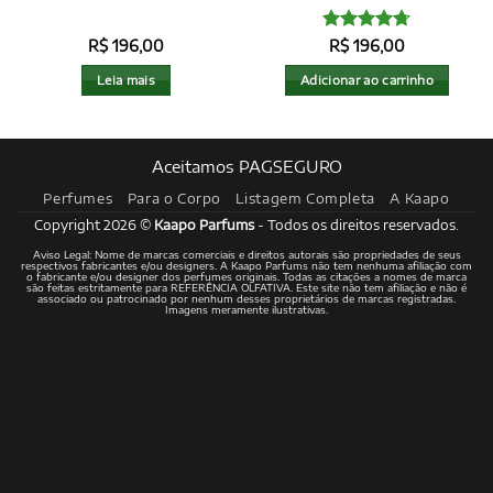
Avaliação
R$
196,00
R$
196,00
4.72
de 5
Leia mais
Adicionar ao carrinho
Aceitamos PAGSEGURO
Perfumes
Para o Corpo
Listagem Completa
A Kaapo
Copyright 2026 ©
Kaapo Parfums
- Todos os direitos reservados.
Aviso Legal: Nome de marcas comerciais e direitos autorais são propriedades de seus
respectivos fabricantes e/ou designers. A Kaapo Parfums não tem nenhuma afiliação com
o fabricante e/ou designer dos perfumes originais. Todas as citações a nomes de marca
são feitas estritamente para REFERÊNCIA OLFATIVA. Este site não tem afiliação e não é
associado ou patrocinado por nenhum desses proprietários de marcas registradas.
Imagens meramente ilustrativas.