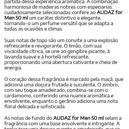
partida dessa experiência aromática. A combinação
harmoniosa de madeiras nobres com especiarias
cuidadosamente selecionadas confere ao
AUDAZ for
Men 50 ml
um caráter distintivo e elegante,
tornando-o um perfume versátil que se adapta a
todas as ocasiões e climas.
Suas notas de topo são um convite a uma explosão
refrescante e revigorante. O limão, com sua
vivacidade cítrica, se une ao gengibre picante, à
lavanda suave e à hortelã refrescante,
proporcionando uma abertura cativante e cheia de
energia.
O coração dessa fragrância é marcado pela maçã, que
adiciona uma doçura frutada e suculenta. O zimbro,
com seu toque amadeirado, combina-se com o
cardamomo, conferindo uma nuance aromática e
envolvente, enquanto o gerânio adiciona uma nota
floral delicada e sofisticada.
As notas de fundo do
AUDAZ for Men 50 ml
selam a
fragrância com uma base envolvente e intrigante. A
tonka traz uma doçura quente e amadeirada, que se