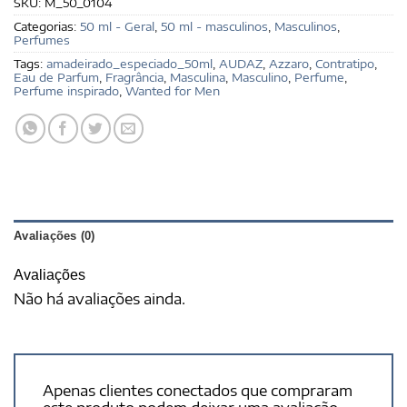
SKU:
M_50_0104
Categorias:
50 ml - Geral
,
50 ml - masculinos
,
Masculinos
,
Perfumes
Tags:
amadeirado_especiado_50ml
,
AUDAZ
,
Azzaro
,
Contratipo
,
Eau de Parfum
,
Fragrância
,
Masculina
,
Masculino
,
Perfume
,
Perfume inspirado
,
Wanted for Men
Avaliações (0)
Avaliações
Não há avaliações ainda.
Apenas clientes conectados que compraram