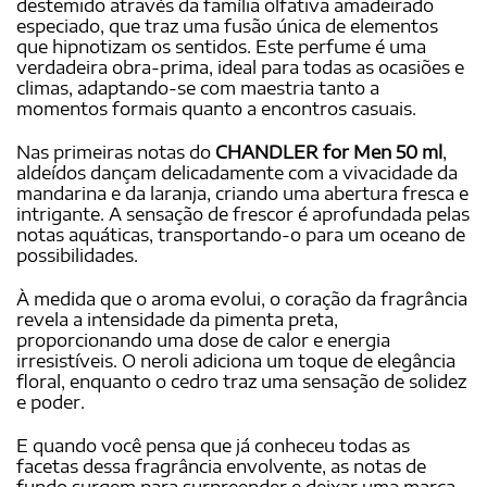
destemido através da família olfativa amadeirado
especiado, que traz uma fusão única de elementos
que hipnotizam os sentidos. Este perfume é uma
verdadeira obra-prima, ideal para todas as ocasiões e
climas, adaptando-se com maestria tanto a
momentos formais quanto a encontros casuais.
Nas primeiras notas do
CHANDLER for Men 50 ml
,
aldeídos dançam delicadamente com a vivacidade da
mandarina e da laranja, criando uma abertura fresca e
intrigante. A sensação de frescor é aprofundada pelas
notas aquáticas, transportando-o para um oceano de
possibilidades.
À medida que o aroma evolui, o coração da fragrância
revela a intensidade da pimenta preta,
proporcionando uma dose de calor e energia
irresistíveis. O neroli adiciona um toque de elegância
floral, enquanto o cedro traz uma sensação de solidez
e poder.
E quando você pensa que já conheceu todas as
facetas dessa fragrância envolvente, as notas de
fundo surgem para surpreender e deixar uma marca