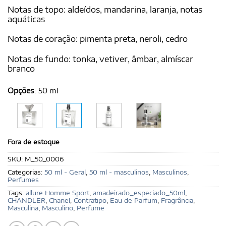
Notas de topo: aldeídos, mandarina, laranja, notas
aquáticas
Notas de coração: pimenta preta, neroli, cedro
Notas de fundo: tonka, vetiver, âmbar, almíscar
branco
Opções
:
50 ml
Fora de estoque
SKU:
M_50_0006
Categorias:
50 ml - Geral
,
50 ml - masculinos
,
Masculinos
,
Perfumes
Tags:
allure Homme Sport
,
amadeirado_especiado_50ml
,
CHANDLER
,
Chanel
,
Contratipo
,
Eau de Parfum
,
Fragrância
,
Masculina
,
Masculino
,
Perfume