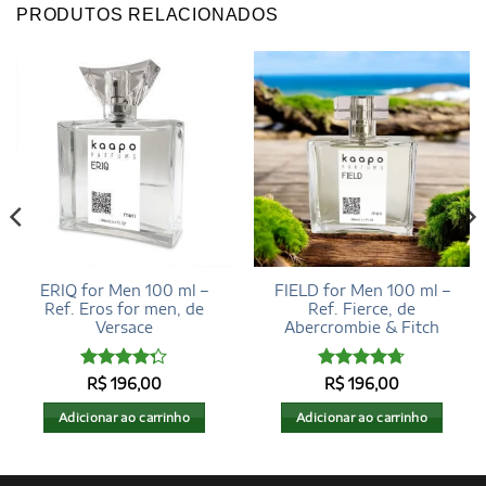
PRODUTOS RELACIONADOS
ERIQ for Men 100 ml –
FIELD for Men 100 ml –
Ref. Eros for men, de
Ref. Fierce, de
Versace
Abercrombie & Fitch
Avaliação
Avaliação
R$
196,00
R$
196,00
4.27
de 5
4.72
de 5
Adicionar ao carrinho
Adicionar ao carrinho