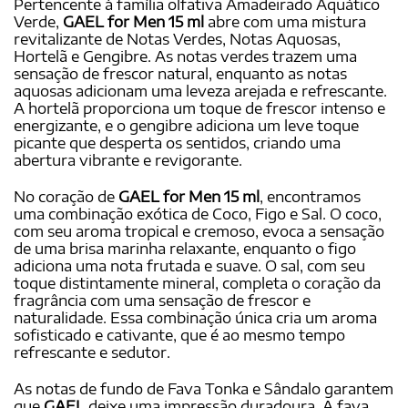
Pertencente à família olfativa Amadeirado Aquático
Verde,
GAEL for Men 15 ml
abre com uma mistura
revitalizante de Notas Verdes, Notas Aquosas,
Hortelã e Gengibre. As notas verdes trazem uma
sensação de frescor natural, enquanto as notas
aquosas adicionam uma leveza arejada e refrescante.
A hortelã proporciona um toque de frescor intenso e
energizante, e o gengibre adiciona um leve toque
picante que desperta os sentidos, criando uma
abertura vibrante e revigorante.
No coração de
GAEL for Men 15 ml
, encontramos
uma combinação exótica de Coco, Figo e Sal. O coco,
com seu aroma tropical e cremoso, evoca a sensação
de uma brisa marinha relaxante, enquanto o figo
adiciona uma nota frutada e suave. O sal, com seu
toque distintamente mineral, completa o coração da
fragrância com uma sensação de frescor e
naturalidade. Essa combinação única cria um aroma
sofisticado e cativante, que é ao mesmo tempo
refrescante e sedutor.
As notas de fundo de Fava Tonka e Sândalo garantem
que
GAEL
deixe uma impressão duradoura. A fava