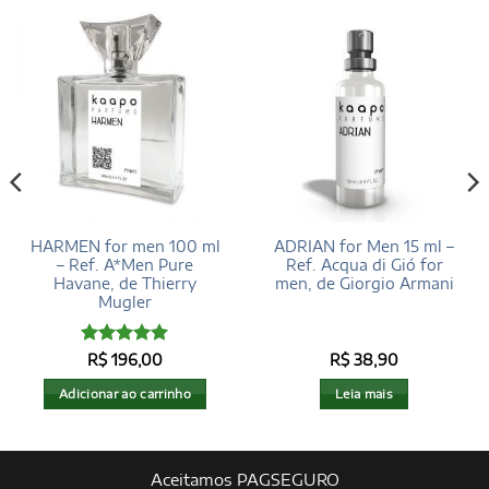
HARMEN for men 100 ml
ADRIAN for Men 15 ml –
– Ref. A*Men Pure
Ref. Acqua di Gió for
Havane, de Thierry
men, de Giorgio Armani
Mugler
Avaliação
R$
196,00
R$
38,90
4.95
de 5
Adicionar ao carrinho
Leia mais
Aceitamos PAGSEGURO