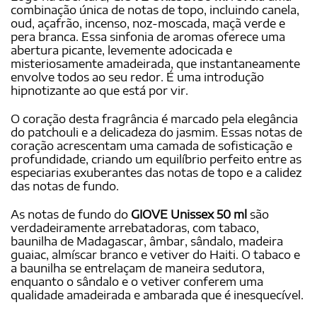
combinação única de notas de topo, incluindo canela,
oud, açafrão, incenso, noz-moscada, maçã verde e
pera branca. Essa sinfonia de aromas oferece uma
abertura picante, levemente adocicada e
misteriosamente amadeirada, que instantaneamente
envolve todos ao seu redor. É uma introdução
hipnotizante ao que está por vir.
O coração desta fragrância é marcado pela elegância
do patchouli e a delicadeza do jasmim. Essas notas de
coração acrescentam uma camada de sofisticação e
profundidade, criando um equilíbrio perfeito entre as
especiarias exuberantes das notas de topo e a calidez
das notas de fundo.
As notas de fundo do
GIOVE Unissex 50 ml
são
verdadeiramente arrebatadoras, com tabaco,
baunilha de Madagascar, âmbar, sândalo, madeira
guaiac, almíscar branco e vetiver do Haiti. O tabaco e
a baunilha se entrelaçam de maneira sedutora,
enquanto o sândalo e o vetiver conferem uma
qualidade amadeirada e ambarada que é inesquecível.