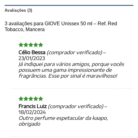
Avaliações (3)
3 avaliações para
GIOVE Unissex 50 ml – Ref. Red
Tobacco, Mancera
Célio Bessa
(comprador verificado)
–
Avaliação
5
de 5
23/01/2023
Já indiquei para vários amigos, porque vocês
possuem uma gama impressionante de
fragrâncias. Esse por sinal é maravilhoso!
Francis Luiz
(comprador verificado)
–
Avaliação
5
de 5
18/02/2024
Outro perfume espetacular da kaapo,
obrigado