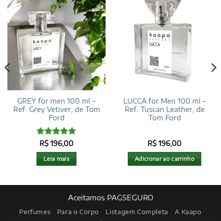
GREY for men 100 ml –
LUCCA for Men 100 ml –
Ref. Grey Vetiver, de Tom
Ref. Tuscan Leather, de
Ford
Tom Ford
Avaliação
5
R$
196,00
R$
196,00
de 5
Leia mais
Adicionar ao carrinho
Aceitamos PAGSEGURO
Perfumes
Para o Corpo
Listagem Completa
A Kaapo