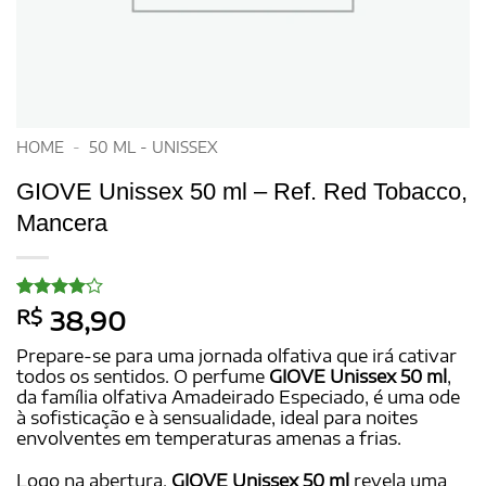
HOME
-
50 ML - UNISSEX
GIOVE Unissex 50 ml – Ref. Red Tobacco,
Mancera
Avaliado
2
R$
38,90
como
4
de 5,
Prepare-se para uma jornada olfativa que irá cativar
com
todos os sentidos. O perfume
GIOVE Unissex 50 ml
,
baseado
da família olfativa Amadeirado Especiado, é uma ode
em
avaliações
à sofisticação e à sensualidade, ideal para noites
de
envolventes em temperaturas amenas a frias.
clientes
Logo na abertura,
GIOVE Unissex 50 ml
revela uma