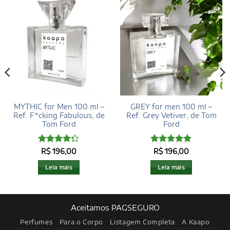
MYTHIC for Men 100 ml –
GREY for men 100 ml –
Ref. F*cking Fabulous, de
Ref. Grey Vetiver, de Tom
Tom Ford
Ford
Avaliação
Avaliação
5
R$
196,00
R$
196,00
4.29
de 5
de 5
Leia mais
Leia mais
Aceitamos PAGSEGURO
Perfumes
Para o Corpo
Listagem Completa
A Kaapo