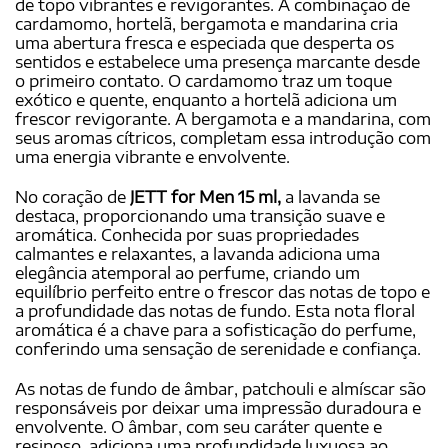
de topo vibrantes e revigorantes. A combinação de
cardamomo, hortelã, bergamota e mandarina cria
uma abertura fresca e especiada que desperta os
sentidos e estabelece uma presença marcante desde
o primeiro contato. O cardamomo traz um toque
exótico e quente, enquanto a hortelã adiciona um
frescor revigorante. A bergamota e a mandarina, com
seus aromas cítricos, completam essa introdução com
uma energia vibrante e envolvente.
No coração de
JETT for Men 15 ml,
a lavanda se
destaca, proporcionando uma transição suave e
aromática. Conhecida por suas propriedades
calmantes e relaxantes, a lavanda adiciona uma
elegância atemporal ao perfume, criando um
equilíbrio perfeito entre o frescor das notas de topo e
a profundidade das notas de fundo. Esta nota floral
aromática é a chave para a sofisticação do perfume,
conferindo uma sensação de serenidade e confiança.
As notas de fundo de âmbar, patchouli e almíscar são
responsáveis por deixar uma impressão duradoura e
envolvente. O âmbar, com seu caráter quente e
resinoso, adiciona uma profundidade luxuosa ao