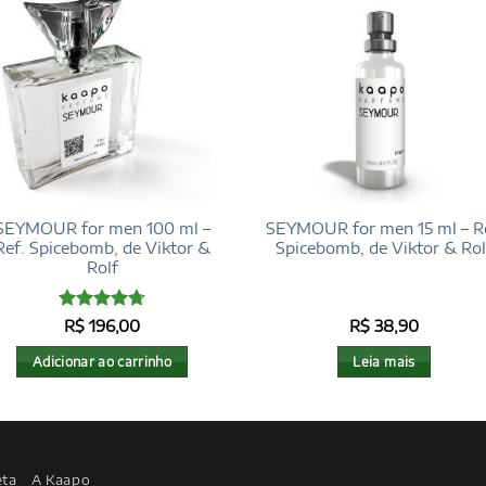
SEYMOUR for men 100 ml –
SEYMOUR for men 15 ml – Re
Ref. Spicebomb, de Viktor &
Spicebomb, de Viktor & Rol
Rolf
Avaliação
R$
196,00
R$
38,90
4.71
de 5
Adicionar ao carrinho
Leia mais
eta
A Kaapo