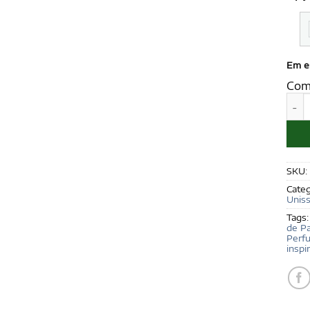
Em e
Com
JORD
SKU:
Categ
Unis
Tags
de P
Perf
inspi