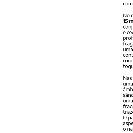
com
No 
15 m
conj
e ce
prof
frag
uma 
cont
româ
toqu
Nas 
uma 
âmba
sând
uma 
frag
traz
O pa
aspe
o na