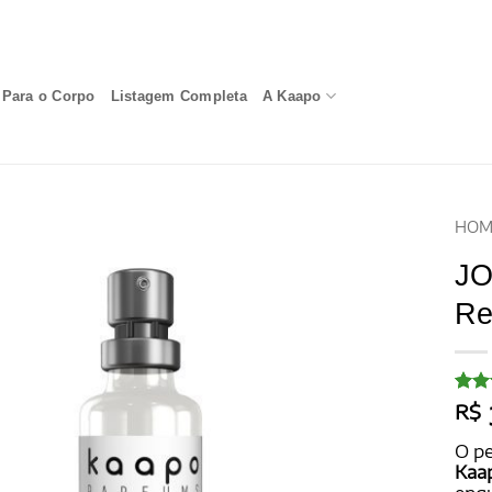
Para o Corpo
Listagem Completa
A Kaapo
HOM
JO
Re
Aval
15
R$
com
de 5
O p
base
Kaa
em