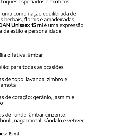
toques especiados e exóticos.
 uma combinação equilibrada de
s herbais, florais e amadeiradas,
DAN Unissex 15 ml
é uma expressão
a de estilo e personalidade!
lia olfativa: âmbar
ião: para todas as ocasiões
s de topo: lavanda, zimbro e
gamota
s de coração: gerânio, jasmim e
ro
s de fundo: âmbar cinzento,
houli, nagarmotal, sândalo e vetiver
ões
:
15 ml