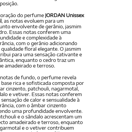
posição.
coração do perfume
JORDAN Unissex
l
, as notas evoluem para um
unto envolvente de gerânio, jasmim
dro. Essas notas conferem uma
undidade e complexidade à
rância, com o gerânio adicionando
qualidade floral elegante. O jasmim
ribui para uma sensação cativante e
ntica, enquanto o cedro traz um
e amadeirado e terroso.
notas de fundo, o perfume revela
base rica e sofisticada composta por
r cinzento, patchouli, nagarmotal,
alo e vetiver. Essas notas conferem
sensação de calor e sensualidade à
rância, com o âmbar cinzento
endo uma profundidade envolvente.
tchouli e o sândalo acrescentam um
cto amadeirado e terroso, enquanto
garmotal e o vetiver contribuem