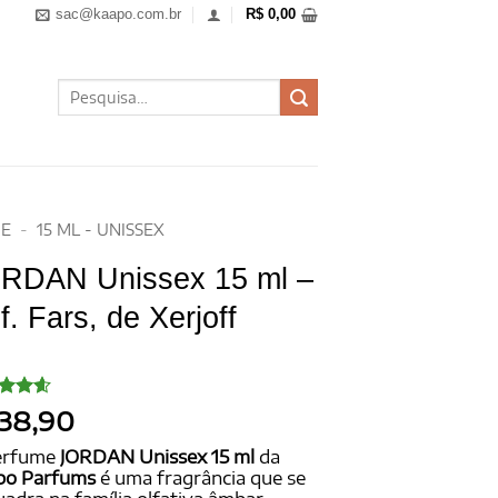
sac@kaapo.com.br
R$
0,00
Pesquisar
por:
E
-
15 ML - UNISSEX
RDAN Unissex 15 ml –
f. Fars, de Xerjoff
iado
38,90
o
4.6
, com
erfume
JORDAN Unissex 15 ml
da
ado
po Parfums
é uma fragrância que se