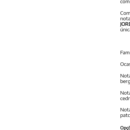
com 
Com
nota
JOR
únic
Famí
Ocas
Nota
ber
Nota
ced
Nota
patc
Opç