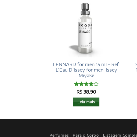
 men 15 ml – Ref.
LENNARD for men 15 ml – Ref.
ure Havane, de
L’Eau D’Issey for men, Issey
rry Mugler
Miyake
Avaliação
$
38,90
R$
38,90
4
de 5
eia mais
Leia mais
Perfumes
Para o Corpo
Listagem Compl