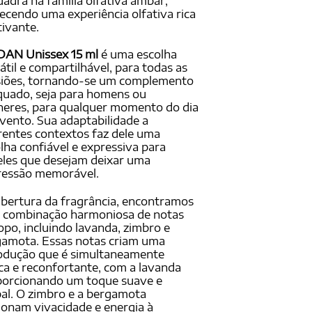
adra na família olfativa âmbar,
ações
ientes
ecendo uma experiência olfativa rica
tivante.
DAN Unissex 15 ml
é uma escolha
átil e compartilhável, para todas as
siões, tornando-se um complemento
uado, seja para homens ou
eres, para qualquer momento do dia
vento. Sua adaptabilidade a
rentes contextos faz dele uma
lha confiável e expressiva para
les que desejam deixar uma
ressão memorável.
bertura da fragrância, encontramos
 combinação harmoniosa de notas
opo, incluindo lavanda, zimbro e
amota. Essas notas criam uma
odução que é simultaneamente
ca e reconfortante, com a lavanda
porcionando um toque suave e
al. O zimbro e a bergamota
ionam vivacidade e energia à