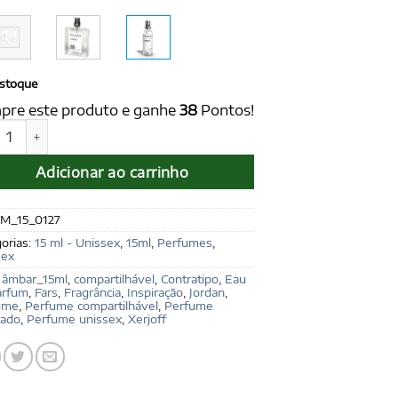
stoque
pre este produto e ganhe
38
Pontos!
AN Unissex 15 ml - Ref. Fars, de Xerjoff quantidade
Adicionar ao carrinho
M_15_0127
orias:
15 ml - Unissex
,
15ml
,
Perfumes
,
sex
:
âmbar_15ml
,
compartilhável
,
Contratipo
,
Eau
arfum
,
Fars
,
Fragrância
,
Inspiração
,
Jordan
,
ume
,
Perfume compartilhável
,
Perfume
rado
,
Perfume unissex
,
Xerjoff