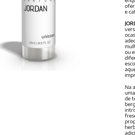
enqu
avali
de cl
ofer
e ca
JOR
vers
oca
adeq
mulh
ou e
dife
esco
aque
imp
Na a
uma
de t
berg
intr
fres
pro
herb
adic