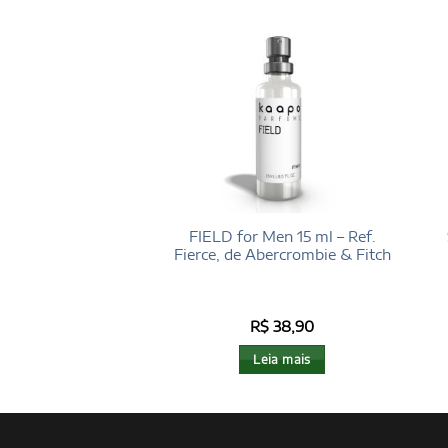
or Men 100 ml –
FIELD for Men 15 ml – Ref.
 D’Issey, de Issey
Fierce, de Abercrombie & Fitch
Miyake
$
196,00
R$
38,90
nar ao carrinho
Leia mais