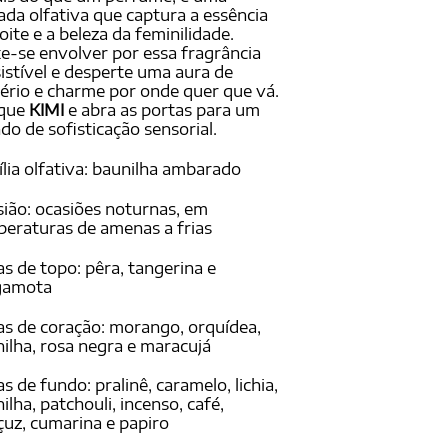
ada olfativa que captura a essência
oite e a beleza da feminilidade.
e-se envolver por essa fragrância
sistível e desperte uma aura de
ério e charme por onde quer que vá.
ique
KIMI
e abra as portas para um
o de sofisticação sensorial.
lia olfativa: baunilha ambarado
ião: ocasiões noturnas, em
eraturas de amenas a frias
s de topo: pêra, tangerina e
gamota
s de coração: morango, orquídea,
ilha, rosa negra e maracujá
s de fundo: pralinê, caramelo, lichia,
ilha, patchouli, incenso, café,
çuz, cumarina e papiro