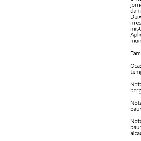
jorn
da n
Deix
irre
mist
Apl
mund
Famí
Ocas
temp
Nota
ber
Nota
baun
Nota
baun
alca