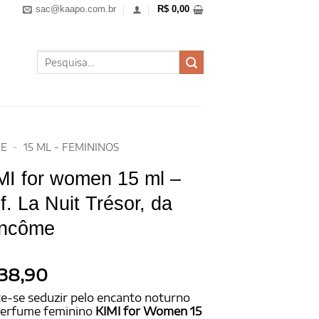
sac@kaapo.com.br
R$
0,00
Pesquisar
por:
E
-
15 ML - FEMININOS
MI for women 15 ml –
f. La Nuit Trésor, da
ncôme
38,90
e-se seduzir pelo encanto noturno
perfume feminino
KIMI for Women 15