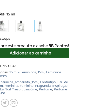
ões
:
15 ml
stoque
pre este produto e ganhe
38
Pontos!
Adicionar ao carrinho
F_15_0045
orias:
15 ml - Femininos
,
15ml
,
Femininos
,
umes
:
baunilha_ambarado_15ml
,
Contratipo
,
Eau de
um
,
Feminina
,
Feminino
,
Fragrância
,
Inspiração
,
La Nuit Tresor
,
Lancôme
,
Perfume
,
Perfume
nino