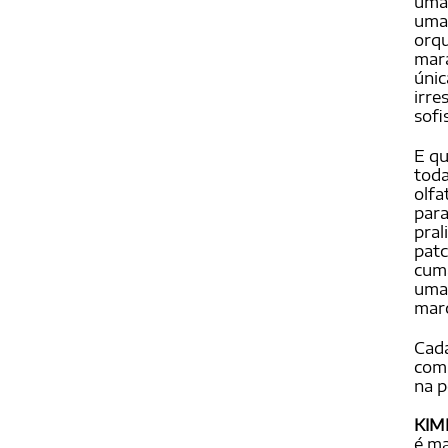
uma 
uma 
orqu
mara
únic
irre
sofi
E qu
toda
olfa
para
pral
patc
cuma
uma
mar
Cada
comp
na p
KIM
é ma