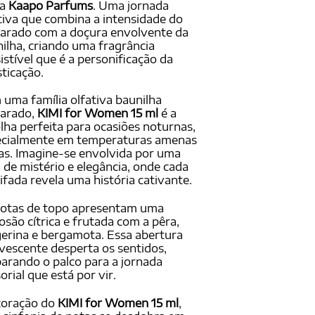
a
Kaapo Parfums
. Uma jornada
tiva que combina a intensidade do
arado com a doçura envolvente da
ilha, criando uma fragrância
sistível que é a personificação da
sticação.
uma família olfativa baunilha
arado,
KIMI for Women 15 ml
é a
lha perfeita para ocasiões noturnas,
ecialmente em temperaturas amenas
ias. Imagine-se envolvida por uma
 de mistério e elegância, onde cada
ifada revela uma história cativante.
notas de topo apresentam uma
osão cítrica e frutada com a pêra,
erina e bergamota. Essa abertura
vescente desperta os sentidos,
arando o palco para a jornada
orial que está por vir.
coração do
KIMI for Women 15 ml
,