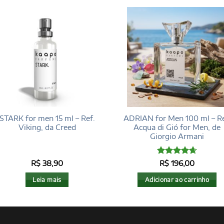
STARK for men 15 ml – Ref.
ADRIAN for Men 100 ml – Re
Viking, da Creed
Acqua di Gió for Men, de
Giorgio Armani
Avaliação
R$
38,90
R$
196,00
4.68
de 5
Leia mais
Adicionar ao carrinho