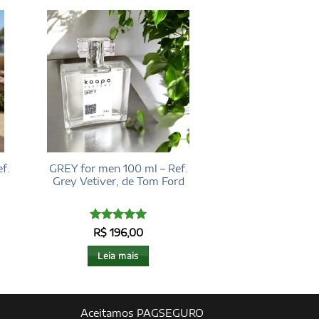
f.
GREY for men 100 ml – Ref.
Grey Vetiver, de Tom Ford
Avaliação
5
R$
196,00
de 5
Leia mais
Aceitamos PAGSEGURO