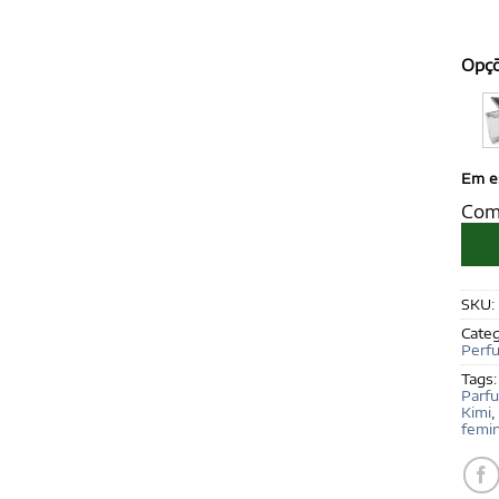
Opç
Em e
Com
SKU:
Categ
Perf
Tags
Parf
Kimi
,
femi