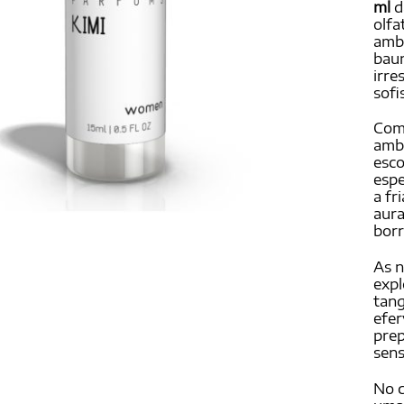
ml
d
olfa
amb
baun
irre
sofi
Com 
amb
esco
esp
a fr
aura
borr
As 
expl
tang
efer
prep
sens
No 