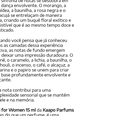
sinfonia de notas se desdobra em
dança envolvente. O morango, a
ídea, a baunilha, a rosa negra e o
cujá se entrelaçam de maneira
a, criando um buquê floral exótico e
sistível que é ao mesmo tempo doce e
sticado.
ando você pensa que já conheceu
s as camadas dessa experiência
tiva, as notas de fundo emergem
 deixar uma impressão duradoura. O
inê, o caramelo, a lichia, a baunilha, o
houli, o incenso, o café, o alcaçuz, a
rina e o papiro se unem para criar
 base profundamente envolvente e
cante.
 nota contribui para uma
lexidade sensorial que se mantém
ele e na memória.
I for Women 15 ml
da
Kaapo Parfums
is do que um perfume, é uma