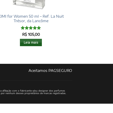
KIMI for Women 50 ml – Ref. La Nuit
Trésor, da Lancôme
Avaliação
5
R$
105,00
de 5
Leia mais
Aceitamos PAGSEGURO
a afiliação com o fabricante e/ou designer dos perfumes
o por nenhum desses proprietários de marcas registradas.