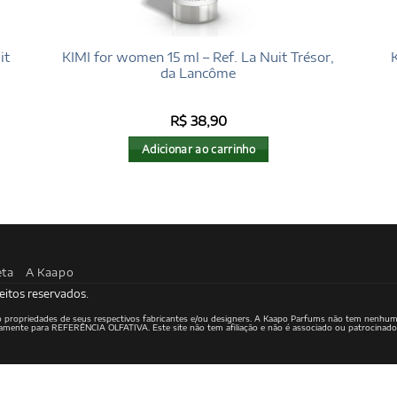
it
KIMI for women 15 ml – Ref. La Nuit Trésor,
da Lancôme
R$
38,90
Adicionar ao carrinho
eta
A Kaapo
eitos reservados.
ão propriedades de seus respectivos fabricantes e/ou designers. A Kaapo Parfums não tem nenhum
ritamente para REFERÊNCIA OLFATIVA. Este site não tem afiliação e não é associado ou patrocinad