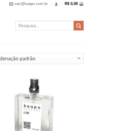
sac@kaapo.com.br
R$
0,00
Pesquisar
por: