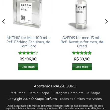
MYTHIC for Men 100 ml –
AVEDIS for men 15 ml –
Ref. F*cking Fabulous, de
Ref. Aventus for men, da
Tom Ford
Creed
Avaliação
Avaliação
5
R$
196,00
R$
38,90
4.29
de 5
de 5
Leia mais
Leia mais
Aceitamos PAGSEGURO
Perfumes
Para o Corpo
Listagem Completa
A Kaapo
Copyright 2026 ©
Kaapo Parfums
- Todos os direitos reservados.
Aviso Legal: Nome de marcas comerciais e direitos autorais são propriedades de seus
respectivos fabricantes e/ou designers. A Kaapo Parfums não tem nenhuma afiliação com