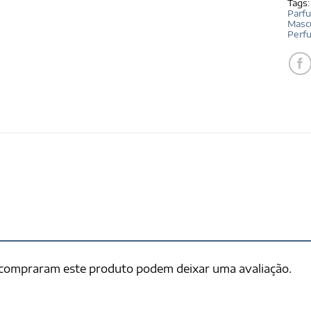
Tags
Parf
Mascu
Perf
 compraram este produto podem deixar uma avaliação.