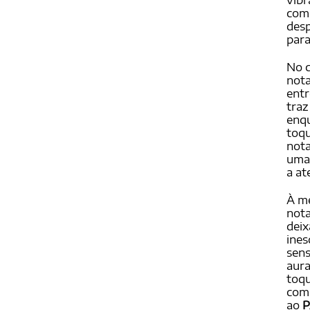
vibr
comb
desp
para
No 
nota
entr
traz
enqu
toqu
nota
uma 
a at
À me
nota
dei
ines
sens
aura
toqu
comb
ao
P