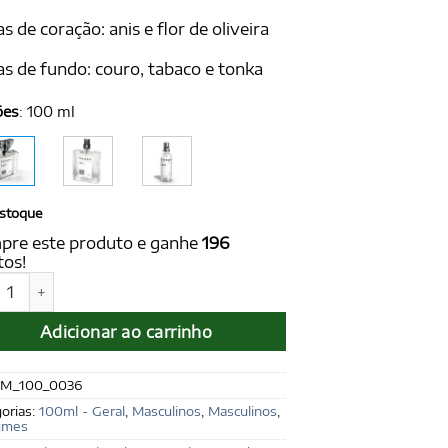
s de coração: anis e flor de oliveira
s de fundo: couro, tabaco e tonka
ões
:
100 ml
stoque
pre este produto e ganhe
196
tos!
 for Men 100 ml - Ref. Armani Code, de Armani quantidade
Adicionar ao carrinho
M_100_0036
orias:
100ml - Geral
,
Masculinos
,
Masculinos
,
umes