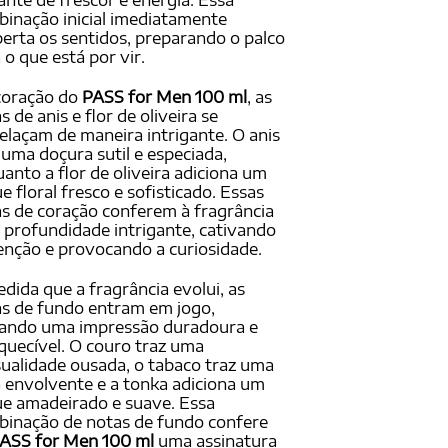
ante de frescor e energia. Essa
inação inicial imediatamente
erta os sentidos, preparando o palco
 o que está por vir.
coração do
PASS for Men 100 ml
, as
s de anis e flor de oliveira se
elaçam de maneira intrigante. O anis
 uma doçura sutil e especiada,
anto a flor de oliveira adiciona um
e floral fresco e sofisticado. Essas
s de coração conferem à fragrância
profundidade intrigante, cativando
enção e provocando a curiosidade.
dida que a fragrância evolui, as
s de fundo entram em jogo,
xando uma impressão duradoura e
quecível. O couro traz uma
ualidade ousada, o tabaco traz uma
 envolvente e a tonka adiciona um
e amadeirado e suave. Essa
inação de notas de fundo confere
ASS for Men 100 ml
uma assinatura