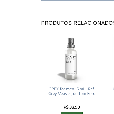
PRODUTOS RELACIONADO
 men 15 ml – Ref.
GREY for men 15 ml – Ref.
nille, de Tom Ford
Grey Vetiver, de Tom Ford
$
38,90
R$
38,90