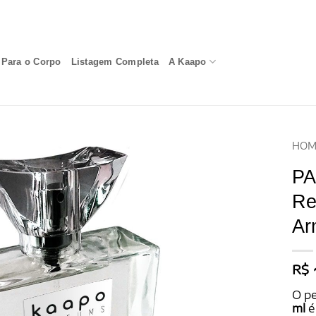
Para o Corpo
Listagem Completa
A Kaapo
HOM
PA
Re
Ar
R$
O p
ml
é