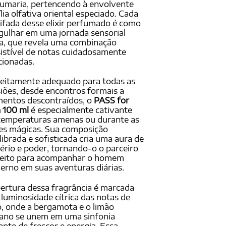
umaria, pertencendo à envolvente
lia olfativa oriental especiado. Cada
ifada desse elixir perfumado é como
ulhar em uma jornada sensorial
a, que revela uma combinação
sistível de notas cuidadosamente
cionadas.
eitamente adequado para todas as
iões, desde encontros formais a
entos descontraídos, o
PASS for
 100 ml
é especialmente cativante
temperaturas amenas ou durante as
es mágicas. Sua composição
librada e sofisticada cria uma aura de
ério e poder, tornando-o o parceiro
feito para acompanhar o homem
rno em suas aventuras diárias.
ertura dessa fragrância é marcada
 luminosidade cítrica das notas de
, onde a bergamota e o limão
liano se unem em uma sinfonia