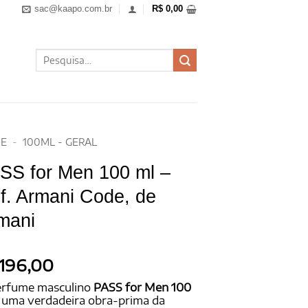
sac@kaapo.com.br
R$
0,00
Pesquisar
por:
E
-
100ML - GERAL
SS for Men 100 ml –
f. Armani Code, de
mani
196,00
erfume masculino
PASS for Men 100
 uma verdadeira obra-prima da