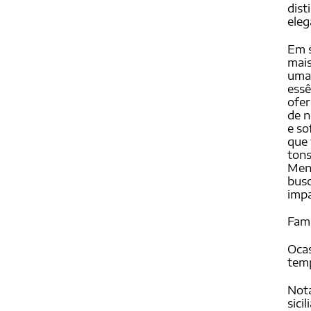
dist
eleg
Em 
mais
uma 
essê
ofe
de n
e so
que 
tons
Men 
busc
impa
Famí
Ocas
temp
Nota
sicil