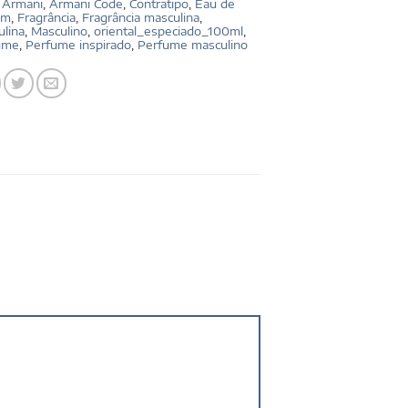
:
Armani
,
Armani Code
,
Contratipo
,
Eau de
um
,
Fragrância
,
Fragrância masculina
,
lina
,
Masculino
,
oriental_especiado_100ml
,
ume
,
Perfume inspirado
,
Perfume masculino