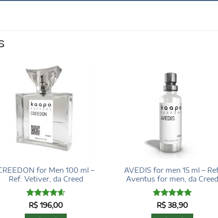
S
CREEDON for Men 100 ml –
AVEDIS for men 15 ml – Ref
Ref. Vetiver, da Creed
Aventus for men, da Cree
Avaliação
Avaliação
5
R$
196,00
R$
38,90
4.62
de 5
de 5