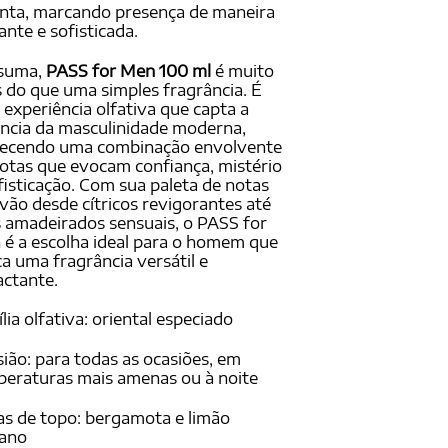
inta, marcando presença de maneira
ante e sofisticada.
suma,
PASS for Men 100 ml
é muito
 do que uma simples fragrância. É
experiência olfativa que capta a
ncia da masculinidade moderna,
recendo uma combinação envolvente
otas que evocam confiança, mistério
fisticação. Com sua paleta de notas
vão desde cítricos revigorantes até
 amadeirados sensuais, o PASS for
é a escolha ideal para o homem que
a uma fragrância versátil e
ctante.
lia olfativa: oriental especiado
ião: para todas as ocasiões, em
eraturas mais amenas ou à noite
s de topo: bergamota e limão
iano