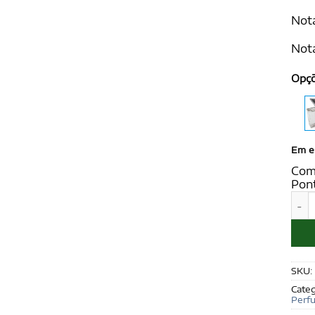
Nota
Nota
Opç
Em e
Com
Pon
PASS
SKU:
Categ
Perf