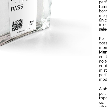
perf
famí
borr
merg
únic
irre
sele
Perf
ocas
mom
Men
em 
noit
equi
mist
per
mode
A ab
pela
topo
sici