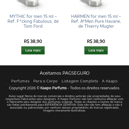
MYTHIC for men 15 ml –
HARMEN for men 15 ml –
Ref. F*cking Fabulous, de
Ref. A*Men Pure Havane,
Tom Ford
de Thierry Mugler
R$
38,90
R$
38,90
Leia mais
Leia mais
Aceitamos PAGSEGURO
Perfumes
Para o Corpo
Listagem Completa
A Kaapo
Copyright 2026 ©
Kaapo Parfums
- Todos os direitos reservados.
Aviso Legal: Nome de marcas comerciais e direitos autorais são propriedades de seus
respectivos fabricantes e/ou designers. A Kaapo Parfums não tem nenhuma afiliação com
o fabricante e/ou designer dos perfumes originais. Todas as citações a nomes de marca
são feitas estritamente para REFERÊNCIA OLFATIVA. Este site não tem afiliação e não é
associado ou patrocinado por nenhum desses proprietários de marcas registradas.
Imagens meramente ilustrativas.