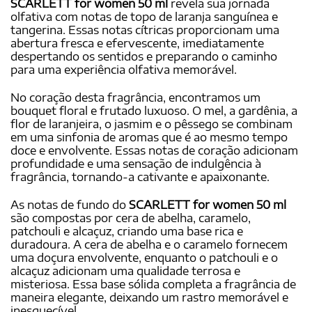
SCARLETT for women 50 ml
revela sua jornada
olfativa com notas de topo de laranja sanguínea e
tangerina. Essas notas cítricas proporcionam uma
abertura fresca e efervescente, imediatamente
despertando os sentidos e preparando o caminho
para uma experiência olfativa memorável.
No coração desta fragrância, encontramos um
bouquet floral e frutado luxuoso. O mel, a gardênia, a
flor de laranjeira, o jasmim e o pêssego se combinam
em uma sinfonia de aromas que é ao mesmo tempo
doce e envolvente. Essas notas de coração adicionam
profundidade e uma sensação de indulgência à
fragrância, tornando-a cativante e apaixonante.
As notas de fundo do
SCARLETT for women 50 ml
são compostas por cera de abelha, caramelo,
patchouli e alcaçuz, criando uma base rica e
duradoura. A cera de abelha e o caramelo fornecem
uma doçura envolvente, enquanto o patchouli e o
alcaçuz adicionam uma qualidade terrosa e
misteriosa. Essa base sólida completa a fragrância de
maneira elegante, deixando um rastro memorável e
inesquecível.