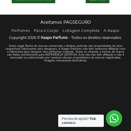
Aceitamos PAGSEGURO
Perfumes
Para o Corpo
Listagem Completa
A Kaapo
Copyright 2026 ©
Kaapo Parfums
- Todos os direitos reservados.
Aviso Legal: Nome de marcas comerciais e direitos autorais são propriedades de seus
respectivos fabricantes e/ou designers. A Kaapo Parfums não tem nenhuma afiliação com
o fabricante e/ou designer dos perfumes originais. Todas as citações a nomes de marca
são feitas estritamente para REFERÊNCIA OLFATIVA. Este site não tem afiliação e não é
associado ou patrocinado por nenhum desses proprietários de marcas registradas.
Imagens meramente ilustrativas.
Precisa de ajuda?
Fale
conosco