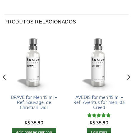
PRODUTOS RELACIONADOS
BRAVE for Men 15 ml –
AVEDIS for men 15 ml –
Ref. Sauvage, de
Ref. Aventus for men, da
Christian Dior
Creed
Avaliação
5
R$
38,90
R$
38,90
de 5
Adicionar ao carrinho
Leia mais