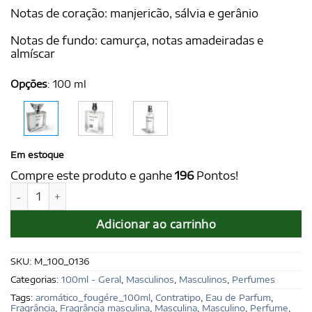
Notas de coração: manjericão, sálvia e gerânio
Notas de fundo: camurça, notas amadeiradas e
almíscar
Opções
:
100 ml
Em estoque
Compre este produto e ganhe
196
Pontos!
THALES for Men 100 ml - Ref. Polo Blue, de Ralph Lauren qu
Adicionar ao carrinho
SKU:
M_100_0136
Categorias:
100ml - Geral
,
Masculinos
,
Masculinos
,
Perfumes
Tags:
aromático_fougére_100ml
,
Contratipo
,
Eau de Parfum
,
Fragrância
,
Fragrância masculina
,
Masculina
,
Masculino
,
Perfume
,