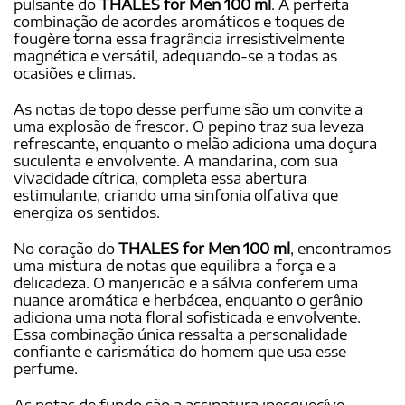
pulsante do
THALES for Men 100 ml
. A perfeita
combinação de acordes aromáticos e toques de
fougère torna essa fragrância irresistivelmente
magnética e versátil, adequando-se a todas as
ocasiões e climas.
As notas de topo desse perfume são um convite a
uma explosão de frescor. O pepino traz sua leveza
refrescante, enquanto o melão adiciona uma doçura
suculenta e envolvente. A mandarina, com sua
vivacidade cítrica, completa essa abertura
estimulante, criando uma sinfonia olfativa que
energiza os sentidos.
No coração do
THALES for Men 100 ml
, encontramos
uma mistura de notas que equilibra a força e a
delicadeza. O manjericão e a sálvia conferem uma
nuance aromática e herbácea, enquanto o gerânio
adiciona uma nota floral sofisticada e envolvente.
Essa combinação única ressalta a personalidade
confiante e carismática do homem que usa esse
perfume.
As notas de fundo são a assinatura inesquecíve,