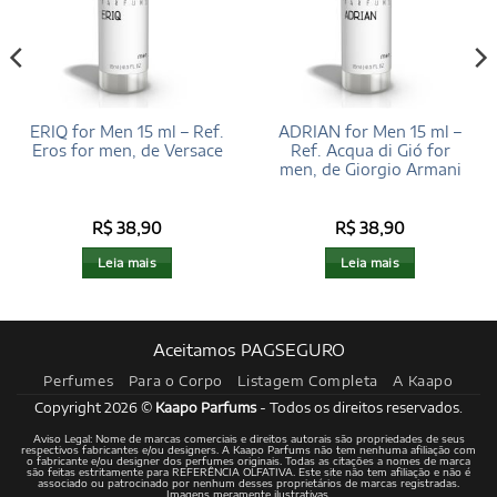
ERIQ for Men 15 ml – Ref.
ADRIAN for Men 15 ml –
Eros for men, de Versace
Ref. Acqua di Gió for
men, de Giorgio Armani
R$
38,90
R$
38,90
Leia mais
Leia mais
Aceitamos PAGSEGURO
Perfumes
Para o Corpo
Listagem Completa
A Kaapo
Copyright 2026 ©
Kaapo Parfums
- Todos os direitos reservados.
Aviso Legal: Nome de marcas comerciais e direitos autorais são propriedades de seus
respectivos fabricantes e/ou designers. A Kaapo Parfums não tem nenhuma afiliação com
o fabricante e/ou designer dos perfumes originais. Todas as citações a nomes de marca
são feitas estritamente para REFERÊNCIA OLFATIVA. Este site não tem afiliação e não é
associado ou patrocinado por nenhum desses proprietários de marcas registradas.
Imagens meramente ilustrativas.