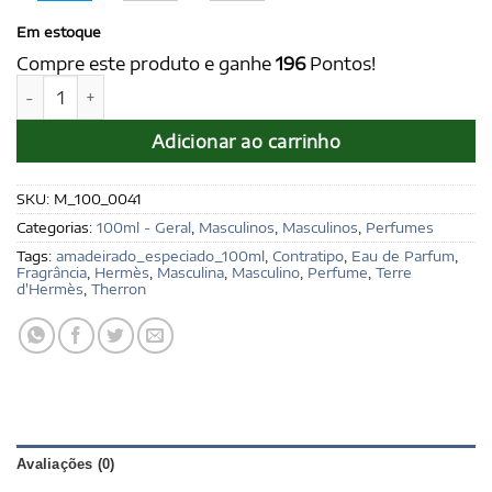
Em estoque
Compre este produto e ganhe
196
Pontos!
THERRON for men 100 ml - Ref. Terre D’Hermès, de Hermès
Adicionar ao carrinho
SKU:
M_100_0041
Categorias:
100ml - Geral
,
Masculinos
,
Masculinos
,
Perfumes
Tags:
amadeirado_especiado_100ml
,
Contratipo
,
Eau de Parfum
,
Fragrância
,
Hermès
,
Masculina
,
Masculino
,
Perfume
,
Terre
d'Hermès
,
Therron
Avaliações (0)