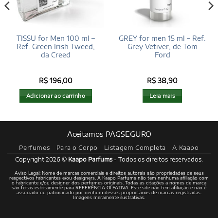
TISSU for Men 100 ml –
GREY for men 15 ml – Ref.
Ref. Green Irish Tweed,
Grey Vetiver, de Tom
da Creed
Ford
R$
196,00
R$
38,90
Adicionar ao carrinho
Leia mais
Aceitamos PAGSEGURO
Perfumes
Para o Corpo
Listagem Completa
A Kaapo
Copyright 2026 ©
Kaapo Parfums
- Todos os direitos reservados.
Aviso Legal: Nome de marcas comerciais e direitos autorais são propriedades de seus
respectivos fabricantes e/ou designers. A Kaapo Parfums não tem nenhuma afiliação com
o fabricante e/ou designer dos perfumes originais. Todas as citações a nomes de marca
são feitas estritamente para REFERÊNCIA OLFATIVA. Este site não tem afiliação e não é
associado ou patrocinado por nenhum desses proprietários de marcas registradas.
Imagens meramente ilustrativas.