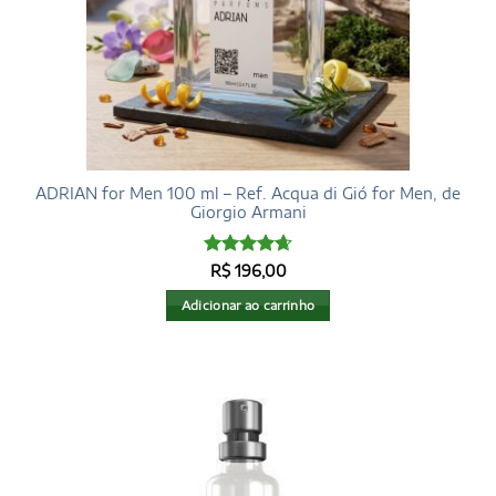
ADRIAN for Men 100 ml – Ref. Acqua di Gió for Men, de
Giorgio Armani
Avaliação
R$
196,00
4.68
de 5
Adicionar ao carrinho