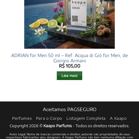
ADRIAN for Men 50 ml – Ref. Acqua di Gió for Men, de
Giorgio Armani
R$
105,00
Leia mais
Aceitamos PAGSEGURO
Perfumes
Para o Corpo
Listagem Completa
A Kaapo
Copyright 2026 ©
Kaapo Parfums
- Todos os direitos reservados.
Aviso Legal: Nome de marcas comerciais e direitos autorais são propriedades de seus
respectivos fabricantes e/ou designers. A Kaapo Parfums não tem nenhuma afiliação com