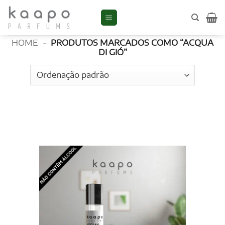
Skip
to
Acqua di Gió
content
HOME
-
PRODUTOS MARCADOS COMO “ACQUA
DI GIÓ”