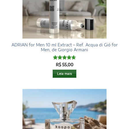
ADRIAN for Men 10 ml Extract – Ref. Acqua di Gió for
Men, de Giorgio Armani
Avaliação
R$
55,00
4.68
de 5
Leia mais