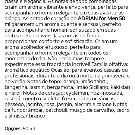
classe e elegância. As notas de topo combinadas
criam um aroma vibrante e envolvente, perfeito para
acompanhar o homem elegante em suas aventuras
diárias. As notas de coração do
ADRIAN for Men 50
ml
garantem um aroma quente e sensual, perfeito
para acompanhar o homem sofisticado em suas
noites inesquecíveis. Já as notas de fundo
proporcionam conforto e sofisticação. Criam um
aroma acolhedor e luxuoso, perfeito para
acompanhar o homem elegante em todos os
momentos do dia. Não perca mais tempo e
experimente essa fragrância incrível! Família olfativa:
aromático aquático Ocasião: para eventos casuais ou
profissionais, durante o dia ou à noite, na primavera e
no verão Notas de topo: laranja, limão tahiti,
tangerina, jasmin, bergamota, limão Siciliano, kaki dan
e neroli Notas de coração: cyclamen, noz-moscada,
resedá, coentro, violeta, frésia, notas oceânicas,
pêssego, jacinto, rosa, jasmin, alecrim e calone Notas
de fundo: âmbar, patchouli, musgo de carvalho, cedro
e almíscar branco
Opções
:
50 ml