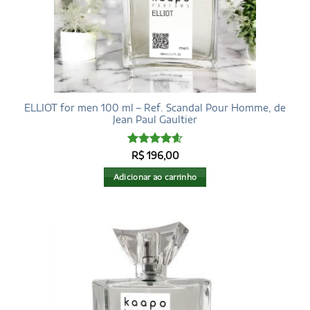
ELLIOT for men 100 ml – Ref. Scandal Pour Homme, de
Jean Paul Gaultier
Avaliação
R$
196,00
4.6
de 5
Adicionar ao carrinho