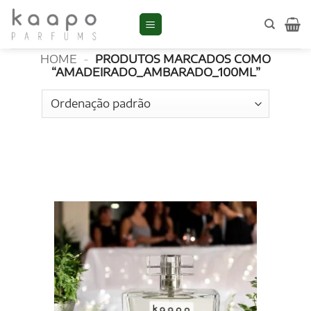
Skip
to
amadeirado_ambarado_100ml
content
HOME
-
PRODUTOS MARCADOS COMO
“AMADEIRADO_AMBARADO_100ML”