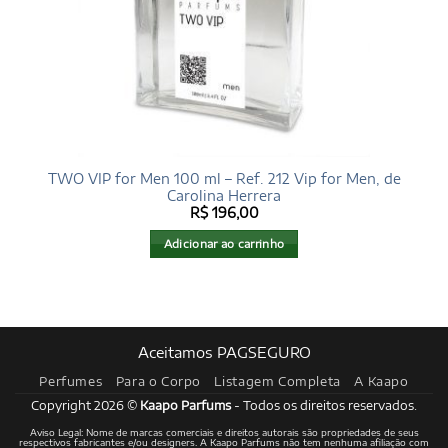
TWO VIP for Men 100 ml – Ref. 212 Vip for Men, de
Carolina Herrera
R$
196,00
Adicionar ao carrinho
Aceitamos PAGSEGURO
Perfumes
Para o Corpo
Listagem Completa
A Kaapo
Copyright 2026 ©
Kaapo Parfums
- Todos os direitos reservados.
Aviso Legal: Nome de marcas comerciais e direitos autorais são propriedades de seus
respectivos fabricantes e/ou designers. A Kaapo Parfums não tem nenhuma afiliação com