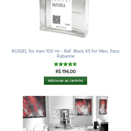
RUSSEL for men 100 ml – Ref. Black XS for Men, Paco
Rabanne
Avaliação
R$
196,00
4.6
de 5
Adicionar ao carrinho