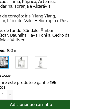
ada, Lima, Páprica, Artemísia,
arina, Toranja e Alcarávia
 de coração: Íris, Ylang Ylang,
im, Lírio-do-Vale, Heliotrópio e Rosa
s de fundo: Sândalo, Âmbar,
scar, Baunilha, Fava Tonka, Cedro da
ínia e Vetiver
ões
:
100 ml
stoque
pre este produto e ganhe
196
tos!
BY for men 100 ml - Ref. N.1 for Men, de Clive Christian quant
Adicionar ao carrinho