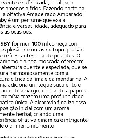
lvente e sofisticada, ideal para
as amenos a frios. Fazendo parte da
lia olfativa Amadeirado Ambarado,
sby
é um perfume que exala
ância e versatilidade, adequado para
s as ocasiões.
SBY for men 100 ml
começa com
explosão de notas de topo que são
o refrescantes quanto picantes. O
damomo e a noz-moscada oferecem
abertura quente e especiada, que se
tura harmoniosamente com a
cura cítrica da lima e da mandarina. A
nja adiciona um toque suculento e
iramente amargo, enquanto a páprica
artemísia trazem uma profundidade
ática única. A alcarávia finaliza essa
osição inicial com um aroma
mente herbal, criando uma
riência olfativa dinâmica e intrigante
de o primeiro momento.