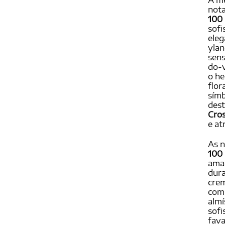
À me
nota
100
sofi
eleg
ylan
sens
do-v
o he
flor
símb
dest
Cro
e at
As n
100
amad
dura
crem
comp
almí
sofi
fava