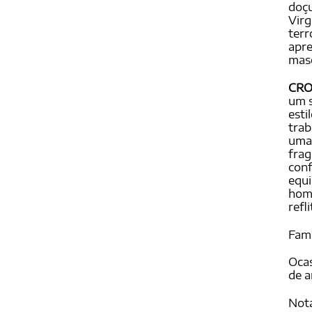
doçu
Virg
terr
apre
masc
CRO
um s
esti
trab
uma 
frag
conf
equi
hom
refl
Famí
Ocas
de a
Not