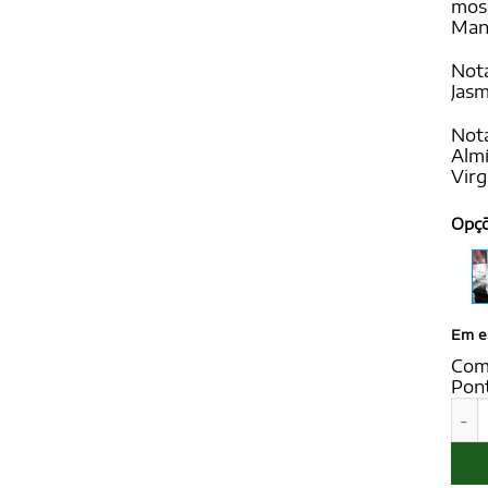
mosc
Mand
Nota
Jasm
Nota
Almí
Virg
Opç
Em e
Com
Pon
CROS