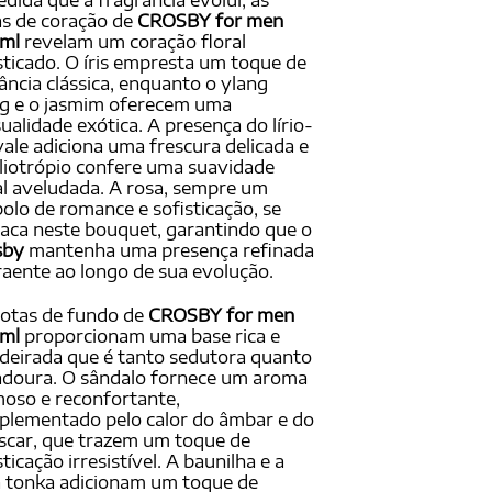
dida que a fragrância evolui, as
s de coração de
CROSBY for men
 ml
revelam um coração floral
sticado. O íris empresta um toque de
ância clássica, enquanto o ylang
g e o jasmim oferecem uma
ualidade exótica. A presença do lírio-
ale adiciona uma frescura delicada e
liotrópio confere uma suavidade
al aveludada. A rosa, sempre um
olo de romance e sofisticação, se
aca neste bouquet, garantindo que o
sby
mantenha uma presença refinada
raente ao longo de sua evolução.
otas de fundo de
CROSBY for men
 ml
proporcionam uma base rica e
eirada que é tanto sedutora quanto
doura. O sândalo fornece um aroma
oso e reconfortante,
lementado pelo calor do âmbar e do
scar, que trazem um toque de
sticação irresistível. A baunilha e a
 tonka adicionam um toque de