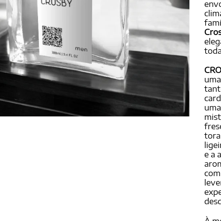
envo
clim
famí
Cro
eleg
toda
CRO
uma 
tant
car
uma 
mis
fres
tora
lige
e a 
arom
comp
leve
expe
des