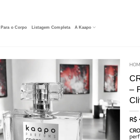
Para o Corpo
Listagem Completa
A Kaapo
HOM
CR
– 
Cl
R$
CRO
perf