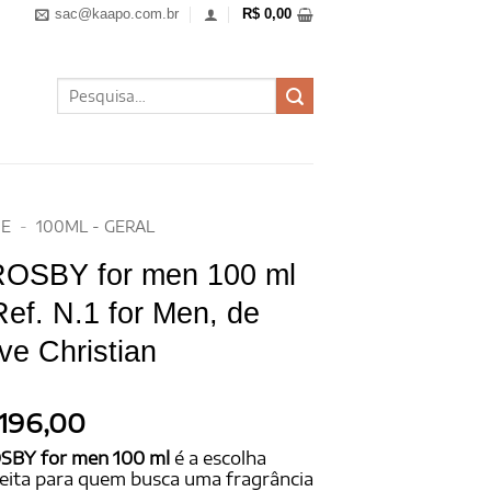
sac@kaapo.com.br
R$
0,00
Pesquisar
por:
E
-
100ML - GERAL
OSBY for men 100 ml
Ref. N.1 for Men, de
ive Christian
196,00
SBY for men 100 ml
é a escolha
eita para quem busca uma fragrância