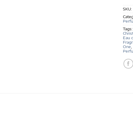
SKU:
Categ
Perf
Tags
Chris
Eau 
Fragr
One
,
Perf