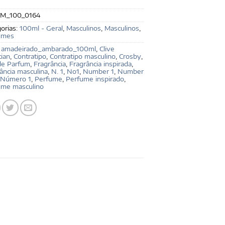
M_100_0164
orias:
100ml - Geral
,
Masculinos
,
Masculinos
,
umes
:
amadeirado_ambarado_100ml
,
Clive
tian
,
Contratipo
,
Contratipo masculino
,
Crosby
,
de Parfum
,
Fragrância
,
Fragrância inspirada
,
ância masculina
,
N. 1
,
No1
,
Number 1
,
Number
Número 1
,
Perfume
,
Perfume inspirado
,
ume masculino