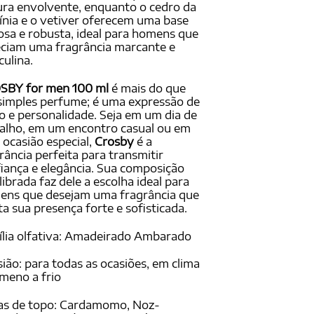
ra envolvente, enquanto o cedro da
ínia e o vetiver oferecem uma base
osa e robusta, ideal para homens que
ciam uma fragrância marcante e
ulina.
SBY for men 100 ml
é mais do que
imples perfume; é uma expressão de
lo e personalidade. Seja em um dia de
alho, em um encontro casual ou em
ocasião especial,
Crosby
é a
rância perfeita para transmitir
iança e elegância. Sua composição
librada faz dele a escolha ideal para
ens que desejam uma fragrância que
ita sua presença forte e sofisticada.
lia olfativa: Amadeirado Ambarado
ião: para todas as ocasiões, em clima
meno a frio
as de topo: Cardamomo, Noz-