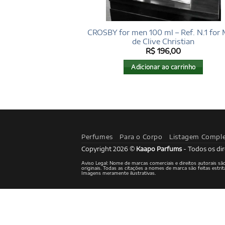
CROSBY for men 100 ml – Ref. N.1 for 
de Clive Christian
R$
196,00
Adicionar ao carrinho
Perfumes
Para o Corpo
Listagem Compl
Copyright 2026 ©
Kaapo Parfums
- Todos os dir
Aviso Legal: Nome de marcas comerciais e direitos autorais s
originais. Todas as citações a nomes de marca são feitas est
Imagens meramente ilustrativas.