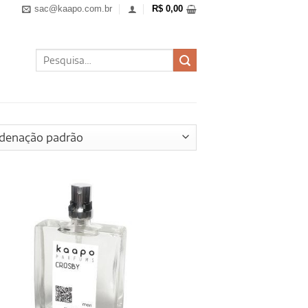
sac@kaapo.com.br
R$
0,00
Pesquisar
por: