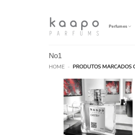
Skip
to
content
Perfumes
No1
HOME
-
PRODUTOS MARCADOS C