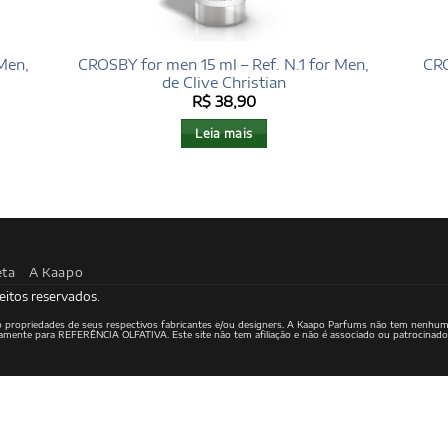
Men,
CROSBY for men 15 ml – Ref. N.1 for Men,
CRO
de Clive Christian
R$
38,90
Leia mais
eta
A Kaapo
eitos reservados.
ão propriedades de seus respectivos fabricantes e/ou designers. A Kaapo Parfums não tem nenhum
ritamente para REFERÊNCIA OLFATIVA. Este site não tem afiliação e não é associado ou patrocinad