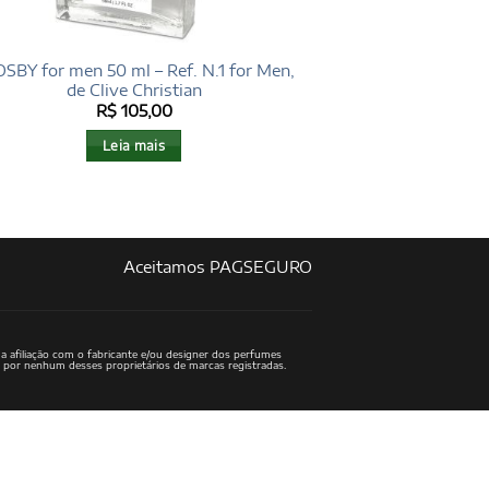
SBY for men 50 ml – Ref. N.1 for Men,
de Clive Christian
R$
105,00
Leia mais
Aceitamos PAGSEGURO
a afiliação com o fabricante e/ou designer dos perfumes
o por nenhum desses proprietários de marcas registradas.