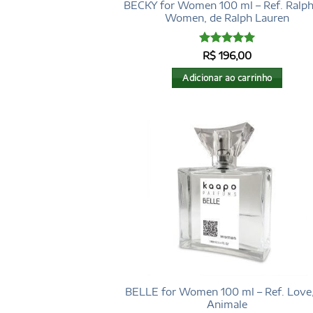
BECKY for Women 100 ml – Ref. Ralph
Women, de Ralph Lauren
Avaliação
5
R$
196,00
de 5
Adicionar ao carrinho
BELLE for Women 100 ml – Ref. Love
Animale