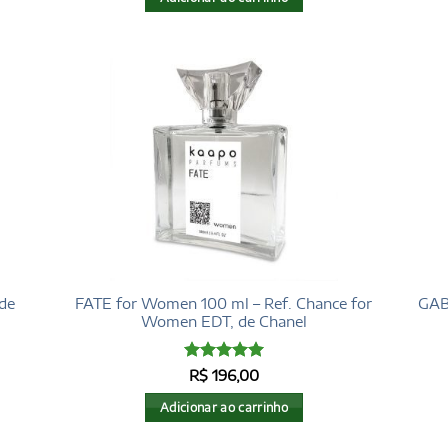
 de
FATE for Women 100 ml – Ref. Chance for
GAB
Women EDT, de Chanel
Avaliação
5
R$
196,00
de 5
Adicionar ao carrinho