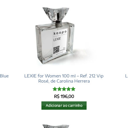
Blue
LEXIE for Women 100 ml – Ref. 212 Vip
L
Rosé, de Carolina Herrera
Avaliação
5
R$
196,00
de 5
Adicionar ao carrinho