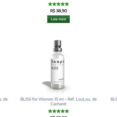
Avaliação
5
R$
38,90
de 5
Leia mais
, de
BLISS for Women 15 ml – Ref. LouLou, de
BLI
Cacharel