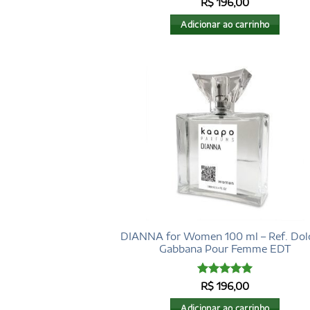
Avaliação
5
R$
196,00
de 5
Adicionar ao carrinho
DIANNA for Women 100 ml – Ref. Dol
Gabbana Pour Femme EDT
Avaliação
5
R$
196,00
de 5
Adicionar ao carrinho