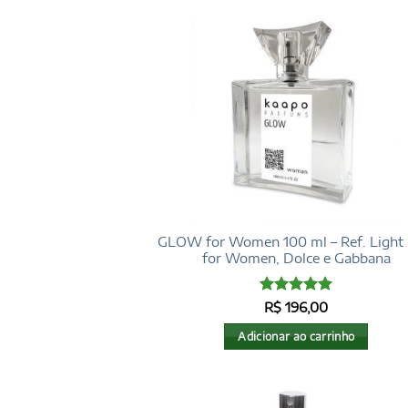
GLOW for Women 100 ml – Ref. Light 
for Women, Dolce e Gabbana
Avaliação
5
R$
196,00
de 5
Adicionar ao carrinho