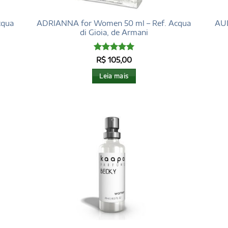
cqua
ADRIANNA for Women 50 ml – Ref. Acqua
AUD
di Gioia, de Armani
Avaliação
5
R$
105,00
de 5
Leia mais