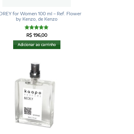
REY for Women 100 ml – Ref. Flower
by Kenzo, de Kenzo
Avaliação
5
R$
196,00
de 5
Adicionar ao carrinho