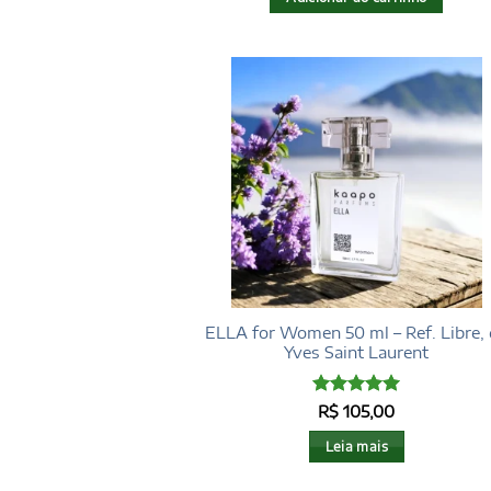
ELLA for Women 50 ml – Ref. Libre,
Yves Saint Laurent
Avaliação
5
R$
105,00
de 5
Leia mais