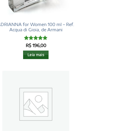
DRIANNA for Women 100 ml – Ref.
Acqua di Gioia, de Armani
Avaliação
5
R$
196,00
de 5
Leia mais