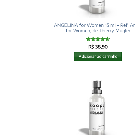
ANGELINA for Women 15 ml – Ref. A
for Women, de Thierry Mugler
Avaliação
R$
38,90
4.6
de 5
Adicionar ao carrinho