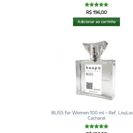
Avaliação
5
R$
196,00
de 5
Adicionar ao carrinho
BLISS for Women 100 ml – Ref. LouLou
Cacharel