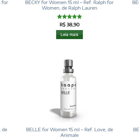
 for
BECKY for Women 15 ml – Ref. Ralph for
BE
Women, de Ralph Lauren
Avaliação
5
R$
38,90
de 5
Leia mais
, de
BELLE for Women 15 ml – Ref. Love, de
BE
Animale