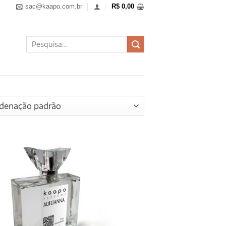
sac@kaapo.com.br
R$
0,00
Pesquisar
por: