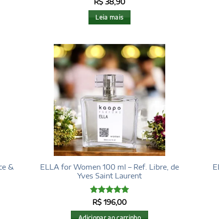
Avaliação
5
R$
38,90
de 5
Leia mais
ce &
ELLA for Women 100 ml – Ref. Libre, de
E
Yves Saint Laurent
Avaliação
5
R$
196,00
de 5
Adicionar ao carrinho